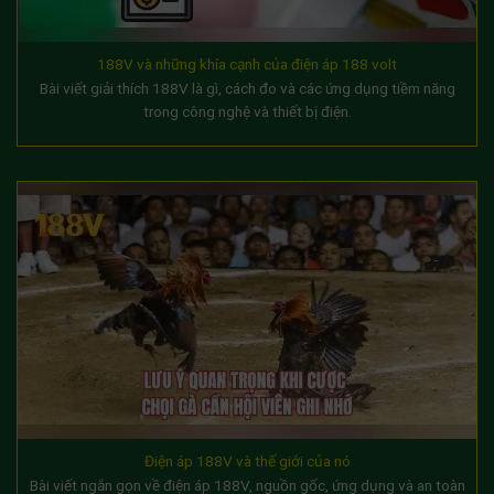
188V và những khía cạnh của điện áp 188 volt
Bài viết giải thích 188V là gì, cách đo và các ứng dụng tiềm năng
trong công nghệ và thiết bị điện.
Điện áp 188V và thế giới của nó
Bài viết ngắn gọn về điện áp 188V, nguồn gốc, ứng dụng và an toàn