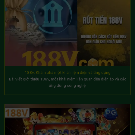
188v: Khám phá một khái niệm điện và ứng dụng
Bài viết giới thiệu 188v, một khái niệm liên quan đến điện áp và các
ứng dụng công nghệ.