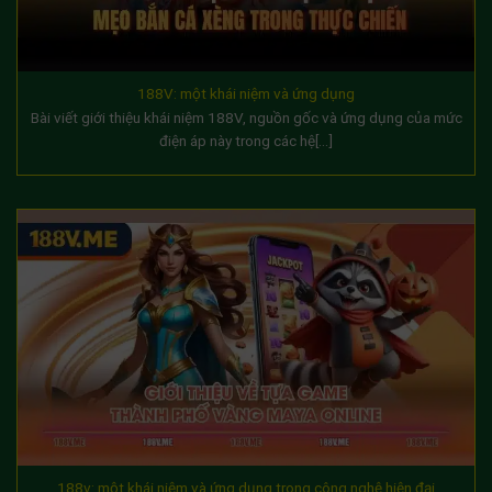
188V: một khái niệm và ứng dụng
Bài viết giới thiệu khái niệm 188V, nguồn gốc và ứng dụng của mức
điện áp này trong các hệ[...]
188v: một khái niệm và ứng dụng trong công nghệ hiện đại