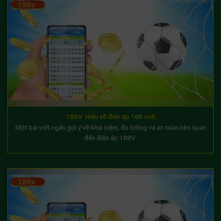
188V: Hiểu về điện áp 188 volt
Một bài viết ngắn gợi ý về khái niệm, đo lường và an toàn liên quan
đến điện áp 188V.