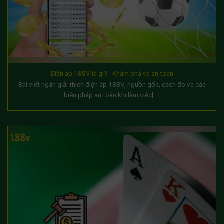
Điện áp 188V là gì? - Khám phá và an toàn
Bài viết ngắn giải thích điện áp 188V, nguồn gốc, cách đo và các
biện pháp an toàn khi làm việc[...]