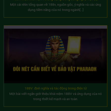
Một cái nhìn tổng quan về 188v, nguồn gốc, ý nghĩa và các ứng
dụng tiềm năng của nó trong ngành[...]
188V: định nghĩa và tác động trong điện tử
Một bài viết ngắn giới thiệu khái niệm 188V và ứng dụng của nó
trong thiết kế mạch và an toàn.