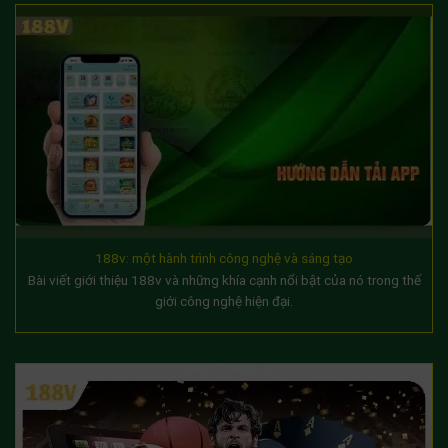
188v: một hành trình công nghệ và sáng tạo
Bài viết giới thiệu 188v và những khía cạnh nổi bật của nó trong thế
giới công nghệ hiện đại.