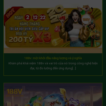
188v: một khởi đầu năng lượng và ý nghĩa
Khám phá khái niệm 188v và vai trò của nó trong công nghệ hiện
đại, từ đo lường đến ứng dụng[...]