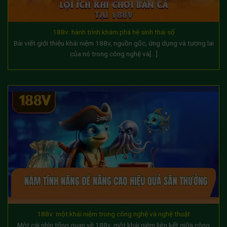
188v: hành trình khám phá hệ sinh thái số
Bài viết giới thiệu khái niệm 188v, nguồn gốc, ứng dụng và tương lai
của nó trong công nghệ và[...]
188v: một khái niệm trong công nghệ và nghệ thuật
Một cái nhìn tổng quan về 188v, một khái niệm liên kết giữa công