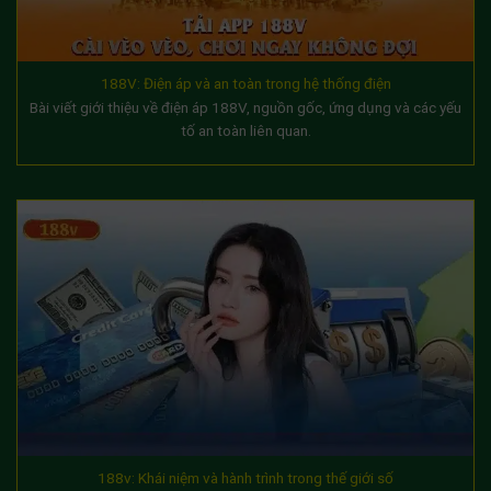
188V: Điện áp và an toàn trong hệ thống điện
Bài viết giới thiệu về điện áp 188V, nguồn gốc, ứng dụng và các yếu
tố an toàn liên quan.
188v: Khái niệm và hành trình trong thế giới số