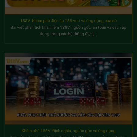
188V: Khám phá điện áp 188 volt và ứng dụng của nó
Bài viết phân tích khái niệm 188V, nguồn gốc, an toàn và cách áp
dụng trong các hệ thống điện[...]
Khám phá 188V: Định nghĩa, nguồn gốc và ứng dụng