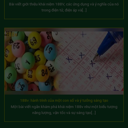
Bài viết giới thiệu khái niệm 188V, các ứng dụng và ý nghĩa của nó
trong điện tử, điện áp và[...]
188v: hành trình của một con số và ý tưởng sáng tạo
Một bài viết ngắn khám phá khái niệm 188v như một biểu tượng
năng lượng, vận tốc và sự sáng tạo[...]