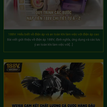
188V: Hiểu biết về điện áp và an toàn khi làm việc với điện áp cao
Bài viết giới thiệu về điện áp 188V, định nghĩa, ứng dụng và các lưu
ý an toàn khi làm việc với[...]