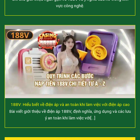
vực công nghệ.
188v
188V: Hiểu biết về điện áp và an toàn khi làm việc với điện áp cao
Bài viết giới thiệu về điện áp 188V, định nghĩa, ứng dụng và các lưu
ý an toàn khi làm việc với[...]