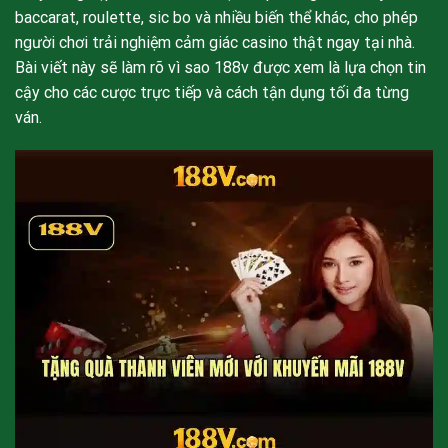
baccarat, roulette, sic bo và nhiều biến thể khác, cho phép
người chơi trải nghiệm cảm giác casino thật ngay tại nhà.
Bài viết này sẽ làm rõ vì sao 188v được xem là lựa chọn tin
cậy cho các cược trực tiếp và cách tận dụng tối đa từng
ván.