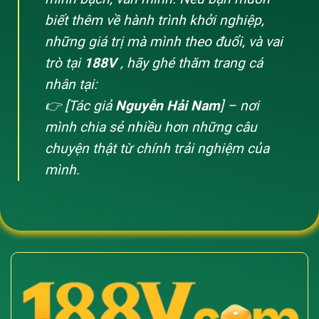
biết thêm về hành trình khởi nghiệp,
những giá trị mà mình theo đuổi, và vai
trò tại
188V
, hãy ghé thăm trang cá
nhân tại:
👉 [Tác giả
Nguyễn Hải Nam
] – nơi
mình chia sẻ nhiều hơn những câu
chuyện thật từ chính trải nghiệm của
mình.