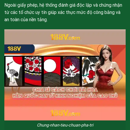
Ngoài giấy phép, hệ thống đánh giá độc lập và chứng nhận
từ các tổ chức uy tín giúp xác thực mức độ công bằng và
an toàn của nền tảng.
Chung-nhan-tieu-chuan-pha-tri