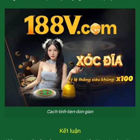
Cach-tinh-tien-don-gian
Kết luận