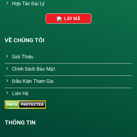
Hợp Tác Đại Lý
LẤY MÃ
VỀ CHÚNG TÔI
Giới Thiệu
Chính Sách Bảo Mật
Điều Kiện Tham Gia
Liên Hệ
THÔNG TIN