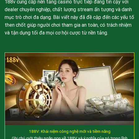
188v cung cấp nền tảng casino trực tiếp đáng tin cậy với
dealer chuyên nghiệp, chất lượng stream ấn tượng và danh
mục trò chơi đa dạng. Bài viết này đã đề cập đến các yếu tố
then chốt giúp người chơi tham gia an toàn, có trách nhiệm
và tận dụng tối đa mọi cơ hội cược từ nền tảng.
188V: Khái niệm công nghệ mới và tiềm năng
Ghi chú giới thiệu ngắn gọn về 188V và ý nghĩa của nó trong lĩnh