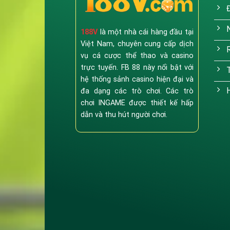
188V
là một nhà cái hàng đầu tại
Việt Nam, chuyên cung cấp dịch
vụ cá cược thể thao và casino
trực tuyến. FB 88 này nổi bật với
hệ thống sảnh casino hiện đại và
đa dạng các trò chơi. Các trò
chơi INGAME được thiết kế hấp
dẫn và thu hút người chơi.