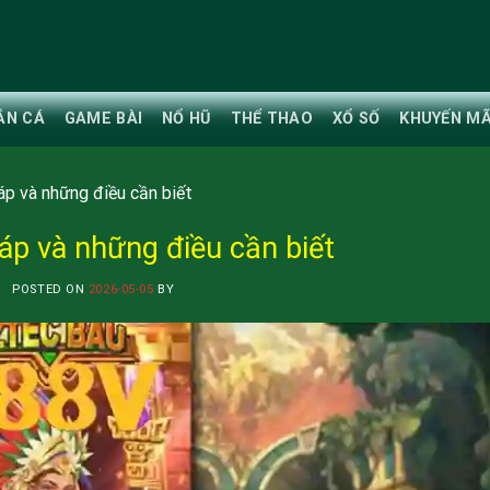
ẮN CÁ
GAME BÀI
NỔ HŨ
THỂ THAO
XỔ SỐ
KHUYẾN MÃ
áp và những điều cần biết
áp và những điều cần biết
POSTED ON
2026-05-05
BY