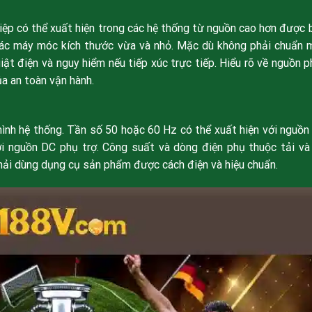
ệp có thể xuất hiện trong các hệ thống từ nguồn cao hơn được 
các máy móc kích thước vừa và nhỏ. Mặc dù không phải chuẩn
t điện và nguy hiểm nếu tiếp xúc trực tiếp. Hiểu rõ về nguồn p
ủa an toàn vận hành.
hình hệ thống. Tần số 50 hoặc 60 Hz có thể xuất hiện với nguồn
i nguồn DC phụ trợ. Công suất và dòng điện phụ thuộc tải và
hải dùng dụng cụ sản phẩm được cách điện và hiệu chuẩn.