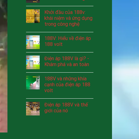
Khởi đầu của 188v:
khái niệm và ứng dụng
trong công nghệ
188V: Hiểu về điện áp
188 volt
Điện áp 188V là gì? -
Khám phá và an toàn
188V và những khía
cạnh của điện áp 188
volt
Điện áp 188V và thế
giới của nó