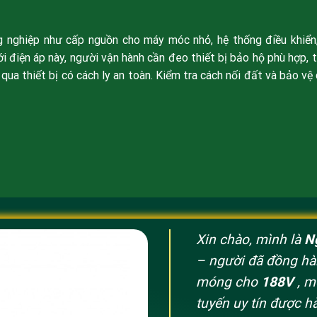
 nghiệp như cấp nguồn cho máy móc nhỏ, hệ thống điều khiển
ới điện áp này, người vận hành cần đeo thiết bị bảo hộ phù hợp, 
qua thiết bị có cách ly an toàn. Kiểm tra cách nối đất và bảo vệ
Xin chào, mình là
N
– người đã đồng hà
móng cho
188V
, m
tuyến uy tín được hà