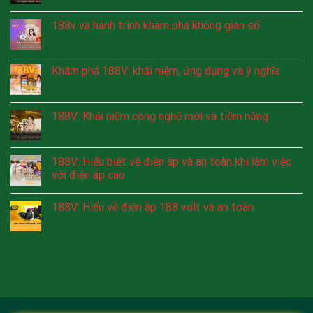
188v và hành trình khám phá không gian số
Khám phá 188V: khái niệm, ứng dụng và ý nghĩa
188V: Khái niệm công nghệ mới và tiềm năng
188V: Hiểu biết về điện áp và an toàn khi làm việc
với điện áp cao
188V: Hiểu về điện áp 188 volt và an toàn