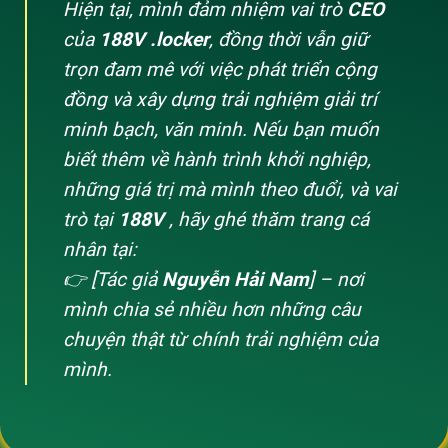
Hiện tại, mình đảm nhiệm vai trò
CEO
của
188V .locker
, đồng thời vẫn giữ
trọn đam mê với việc phát triển cộng
đồng và xây dựng trải nghiệm giải trí
minh bạch, văn minh. Nếu bạn muốn
biết thêm về hành trình khởi nghiệp,
những giá trị mà mình theo đuổi, và vai
trò tại
188V
, hãy ghé thăm trang cá
nhân tại:
👉 [Tác giả
Nguyễn Hải Nam
] – nơi
mình chia sẻ nhiều hơn những câu
chuyện thật từ chính trải nghiệm của
mình.