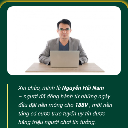
Xin chào, mình là
Nguyễn Hải Nam
– người đã đồng hành từ những ngày
đầu đặt nền móng cho
188V
, một nền
tảng cá cược trực tuyến uy tín được
hàng triệu người chơi tin tưởng.