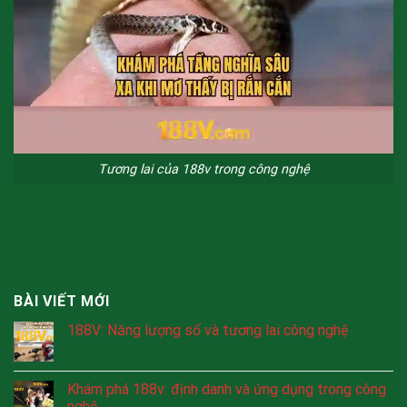
Tương lai của 188v trong công nghệ
BÀI VIẾT MỚI
188V: Năng lượng số và tương lai công nghệ
Khám phá 188v: định danh và ứng dụng trong công
nghệ