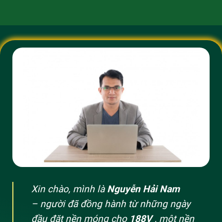
Xin chào, mình là
Nguyễn Hải Nam
– người đã đồng hành từ những ngày
đầu đặt nền móng cho
188V
, một nền