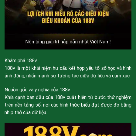
Khám phá 188v
188v là một khái niệm hư cấu kết hợp yếu tố số học và hình
ảnh động, nhấn mạnh sự tương tác giữa dữ liệu và cảm xúc.
Nguồn gốc và ý nghĩa của 188v
Khía cạnh ban đầu của 188v xuất hiện từ bước thử nghiệm
trên nền tảng số, nơi các hình thức biểu đạt được đo bằng
nhịp thở của dữ liệu.