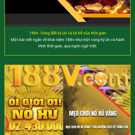
188v: Vùng đất ký ức và lời kể của thời gian
Một bài viết ngắn về khái niệm 188v như một vùng ký ức và hành
trình thời gian, qua ngôn ngữ Việt.