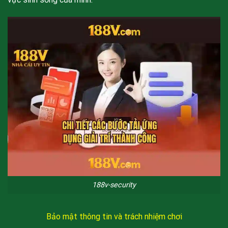
188v-security
Bảo mật thông tin và trách nhiệm chơi