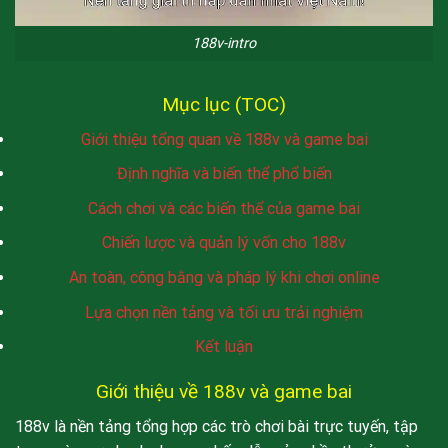
188v-intro
Mục lục (TOC)
Giới thiệu tổng quan về 188v và game bai
Định nghĩa và biến thể phổ biến
Cách chơi và các biến thể của game bai
Chiến lược và quản lý vốn cho 188v
An toàn, công bằng và pháp lý khi chơi online
Lựa chọn nền tảng và tối ưu trải nghiệm
Kết luận
Giới thiệu về 188v và game bai
188v là nền tảng tổng hợp các trò chơi bài trực tuyến, tập