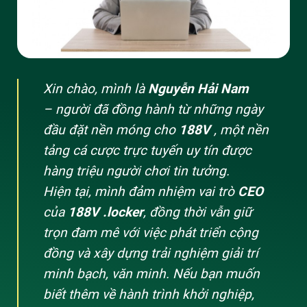
Xin chào, mình là
Nguyễn Hải Nam
– người đã đồng hành từ những ngày
đầu đặt nền móng cho
188V
, một nền
tảng cá cược trực tuyến uy tín được
hàng triệu người chơi tin tưởng.
Hiện tại, mình đảm nhiệm vai trò
CEO
của
188V .locker
, đồng thời vẫn giữ
trọn đam mê với việc phát triển cộng
đồng và xây dựng trải nghiệm giải trí
minh bạch, văn minh. Nếu bạn muốn
biết thêm về hành trình khởi nghiệp,