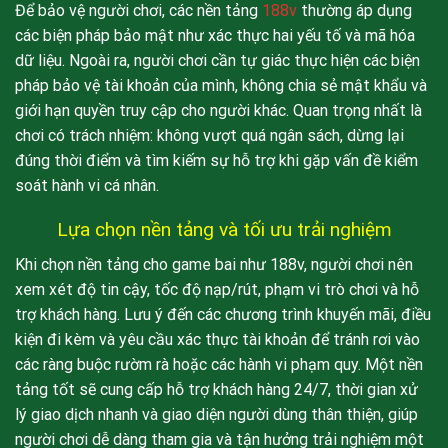
Để bảo vệ người chơi, các nền tảng
188v
thường áp dụng
các biện pháp bảo mật như xác thực hai yếu tố và mã hóa
dữ liệu. Ngoài ra, người chơi cần tự giác thực hiện các biện
pháp bảo vệ tài khoản của mình, không chia sẻ mật khẩu và
giới hạn quyền truy cập cho người khác. Quan trọng nhất là
chơi có trách nhiệm: không vượt quá ngân sách, dừng lại
đúng thời điểm và tìm kiếm sự hỗ trợ khi gặp vấn đề kiểm
soát hành vi cá nhân.
Lựa chọn nền tảng và tối ưu trải nghiệm
Khi chọn nền tảng cho game bai như 188v, người chơi nên
xem xét độ tin cậy, tốc độ nạp/rút, phạm vi trò chơi và hỗ
×
trợ khách hàng. Lưu ý đến các chương trình khuyến mãi, điều
kiện đi kèm và yêu cầu xác thực tài khoản để tránh rơi vào
188v
các ràng buộc rườm rà hoặc các hành vi phạm quy. Một nền
tảng tốt sẽ cung cấp hỗ trợ khách hàng 24/7, thời gian xử
lý giao dịch nhanh và giao diện người dùng thân thiện, giúp
người chơi dễ dàng tham gia và tận hưởng trải nghiệm một