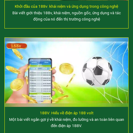
Khởi đầu của 188v: khái niệm và ứng dụng trong công nghệ
Bài viết giới thiệu 188v, khái niệm, nguồn gốc, ứng dụng và tác
động của nó đến thị trường công nghệ
188V: Hiểu về điện áp 188 volt
Một bài viết ngắn gợi ý về khái niệm, đo lường và an toàn liên quan
đến điện áp 188V.