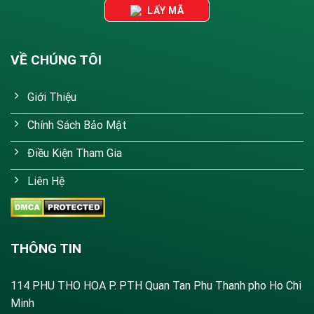
LẤY MÃ
VỀ CHÚNG TÔI
Giới Thiệu
Chính Sách Bảo Mật
Điều Kiện Tham Gia
Liên Hệ
THÔNG TIN
114 PHU THO HOA P. PTH Quan Tan Phu Thanh pho Ho Chi
Minh