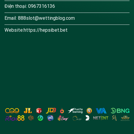
Điện thoại: 0967316136
Email:
888slot@wettingblog.com
Website:https://hepsibet.bet