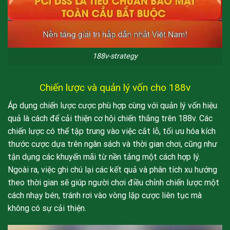
188v-strategy
Chiến lược và quản lý vốn cho 188v
Áp dụng chiến lược cược phù hợp cùng với quản lý vốn hiệu
quả là cách để cải thiện cơ hội chiến thắng trên 188v. Các
chiến lược có thể tập trung vào việc cắt lỗ, tối ưu hóa kích
thước cược dựa trên ngân sách và thời gian chơi, cũng như
tận dụng các khuyến mãi từ nền tảng một cách hợp lý.
Ngoài ra, việc ghi chú lại các kết quả và phân tích xu hướng
theo thời gian sẽ giúp người chơi điều chỉnh chiến lược một
cách nhạy bén, tránh rơi vào vòng lặp cược liên tục mà
không có sự cải thiện.