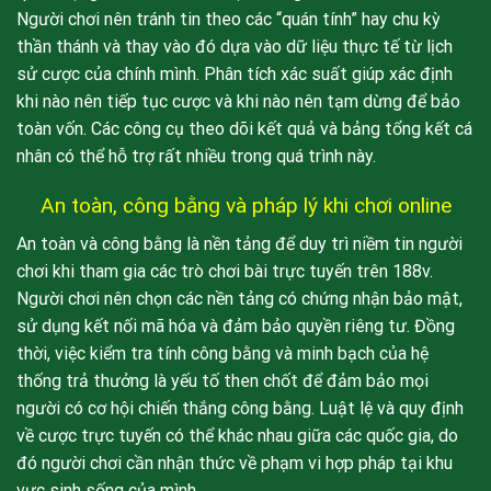
Người chơi nên tránh tin theo các “quán tính” hay chu kỳ
thần thánh và thay vào đó dựa vào dữ liệu thực tế từ lịch
sử cược của chính mình. Phân tích xác suất giúp xác định
khi nào nên tiếp tục cược và khi nào nên tạm dừng để bảo
toàn vốn. Các công cụ theo dõi kết quả và bảng tổng kết cá
nhân có thể hỗ trợ rất nhiều trong quá trình này.
An toàn, công bằng và pháp lý khi chơi online
An toàn và công bằng là nền tảng để duy trì niềm tin người
chơi khi tham gia các trò chơi bài trực tuyến trên 188v.
Người chơi nên chọn các nền tảng có chứng nhận bảo mật,
sử dụng kết nối mã hóa và đảm bảo quyền riêng tư. Đồng
thời, việc kiểm tra tính công bằng và minh bạch của hệ
thống trả thưởng là yếu tố then chốt để đảm bảo mọi
người có cơ hội chiến thắng công bằng. Luật lệ và quy định
về cược trực tuyến có thể khác nhau giữa các quốc gia, do
đó người chơi cần nhận thức về phạm vi hợp pháp tại khu
vực sinh sống của mình.