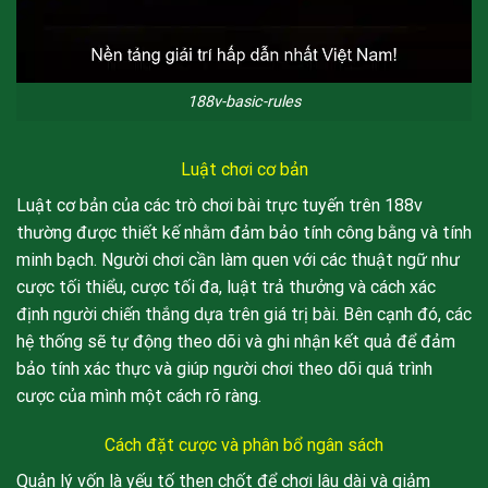
188v-basic-rules
Luật chơi cơ bản
Luật cơ bản của các trò chơi bài trực tuyến trên 188v
thường được thiết kế nhằm đảm bảo tính công bằng và tính
minh bạch. Người chơi cần làm quen với các thuật ngữ như
cược tối thiểu, cược tối đa, luật trả thưởng và cách xác
định người chiến thắng dựa trên giá trị bài. Bên cạnh đó, các
hệ thống sẽ tự động theo dõi và ghi nhận kết quả để đảm
bảo tính xác thực và giúp người chơi theo dõi quá trình
cược của mình một cách rõ ràng.
Cách đặt cược và phân bổ ngân sách
Quản lý vốn là yếu tố then chốt để chơi lâu dài và giảm