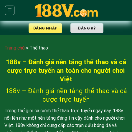
Skip
to
content
ĐĂNG NHẬP
ĐĂNG KÝ
Trang chủ
»
Thể thao
188v – Đánh giá nền tảng thể thao và cá
cược trực tuyến an toàn cho người chơi
Việt
188v – Đánh giá nền tảng thể thao và cá
cược trực tuyến
Trong thế giới cá cược thể thao trực tuyến ngày nay, 188v
nổi lên như một nền tảng đáng tin cậy dành cho người chơi
Việt. 188v không chỉ cung cấp các trận đấu bóng đá và