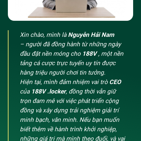
Xin chào, mình là
Nguyễn Hải Nam
– người đã đồng hành từ những ngày
đầu đặt nền móng cho
188V
, một nền
tảng cá cược trực tuyến uy tín được
hàng triệu người chơi tin tưởng.
Hiện tại, mình đảm nhiệm vai trò
CEO
của
188V .locker
, đồng thời vẫn giữ
trọn đam mê với việc phát triển cộng
đồng và xây dựng trải nghiệm giải trí
minh bạch, văn minh. Nếu bạn muốn
biết thêm về hành trình khởi nghiệp,
những giá trị mà mình theo đuổi, và vai