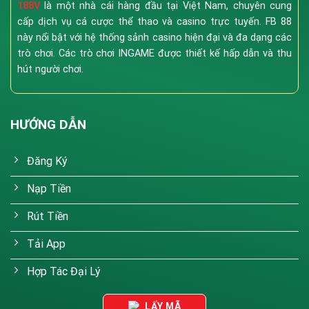
188V
là một nhà cái hàng đầu tại Việt Nam, chuyên cung
cấp dịch vụ cá cược thể thao và casino trực tuyến. FB 88
này nổi bật với hệ thống sảnh casino hiện đại và đa dạng các
trò chơi. Các trò chơi INGAME được thiết kế hấp dẫn và thu
hút người chơi.
HƯỚNG DẪN
Đăng Ký
Nạp Tiền
Rút Tiền
Tải App
Hợp Tác Đại Lý
LẤY MÃ