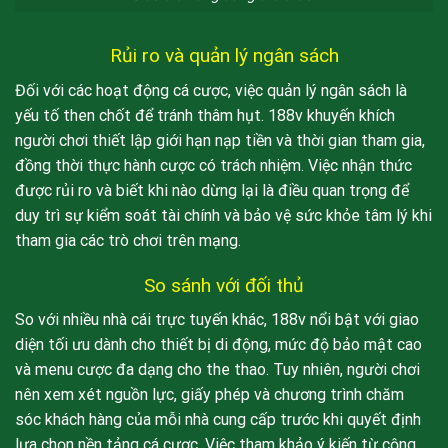
Rủi ro và quản lý ngân sách
Đối với các hoạt động cá cược, việc quản lý ngân sách là
yếu tố then chốt để tránh thâm hụt. 188v khuyến khích
người chơi thiết lập giới hạn nạp tiền và thời gian tham gia,
đồng thời thực hành cược có trách nhiệm. Việc nhận thức
được rủi ro và biết khi nào dừng lại là điều quan trọng để
duy trì sự kiểm soát tài chính và bảo vệ sức khỏe tâm lý khi
tham gia các trò chơi trên mạng.
So sánh với đối thủ
So với nhiều nhà cái trực tuyến khác, 188v nổi bật với giao
diện tối ưu dành cho thiết bị di động, mức độ bảo mật cao
và menu cược đa dạng cho the thao. Tuy nhiên, người chơi
nên xem xét nguồn lực, giấy phép và chương trình chăm
sóc khách hàng của mỗi nhà cung cấp trước khi quyết định
lựa chọn nền tảng cá cược. Việc tham khảo ý kiến từ cộng