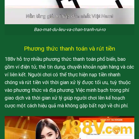
Bao-mat-du-lieu-va-chan-tranh-rui-ro
Phương thức thanh toán và rút tiền
188v hỗ trợ nhiều phương thức thanh toán phổ biến, bao
gồm ví điện tử, thẻ tín dụng, chuyển khoản ngân hàng và các
ví liên kết. Người chơi có thể thực hiện nạp tiền nhanh
chóng và rút tiền với thời gian xử lý được tối ưu, tuỳ thuộc
vào phương thức và địa phương. Việc minh bạch trong phí
giao dịch và thời gian xử lý giúp người chơi lên kế hoạch
cược một cách hiệu quả mà không gặp bất ngờ về chi phí.