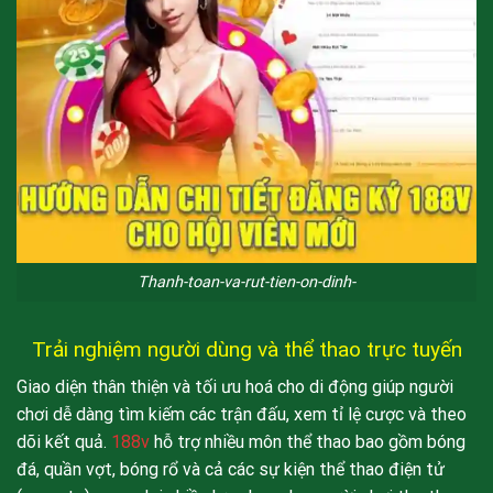
Thanh-toan-va-rut-tien-on-dinh-
Trải nghiệm người dùng và thể thao trực tuyến
Giao diện thân thiện và tối ưu hoá cho di động giúp người
chơi dễ dàng tìm kiếm các trận đấu, xem tỉ lệ cược và theo
dõi kết quả.
188v
hỗ trợ nhiều môn thể thao bao gồm bóng
đá, quần vợt, bóng rổ và cả các sự kiện thể thao điện tử