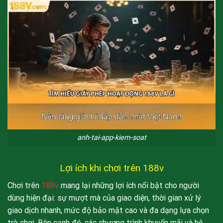
anh-tai-app-kiem-soat
Lợi ích khi chơi trên 188v
Chơi trên
188v
mang lại những lợi ích nổi bật cho người
dùng hiện đại: sự mượt mà của giao diện, thời gian xử lý
giao dịch nhanh, mức độ bảo mật cao và đa dạng lựa chọn
trò chơi. Bên cạnh đó, các chương trình khuyến mãi và hệ