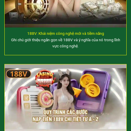
188V: Khái niệm công nghệ mới và tiềm năng
Ghi chú giới thiệu ngắn gọn về 188V và ý nghĩa của nó trong lĩnh
vực công nghệ.