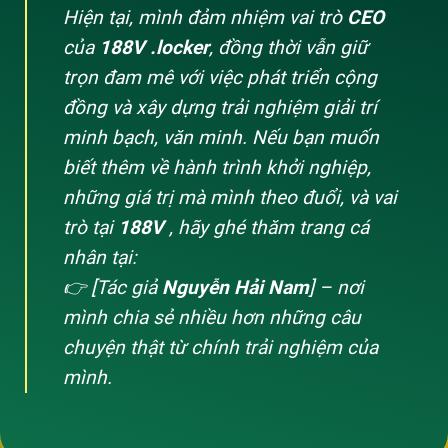
Hiện tại, mình đảm nhiệm vai trò
CEO
của
188V .locker
, đồng thời vẫn giữ
trọn đam mê với việc phát triển cộng
đồng và xây dựng trải nghiệm giải trí
minh bạch, văn minh. Nếu bạn muốn
biết thêm về hành trình khởi nghiệp,
những giá trị mà mình theo đuổi, và vai
trò tại
188V
, hãy ghé thăm trang cá
nhân tại:
👉 [Tác giả
Nguyễn Hải Nam
] – nơi
mình chia sẻ nhiều hơn những câu
chuyện thật từ chính trải nghiệm của
mình.