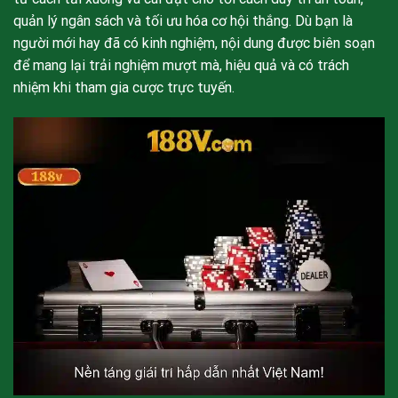
quản lý ngân sách và tối ưu hóa cơ hội thắng. Dù bạn là
người mới hay đã có kinh nghiệm, nội dung được biên soạn
để mang lại trải nghiệm mượt mà, hiệu quả và có trách
nhiệm khi tham gia cược trực tuyến.