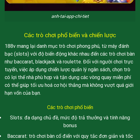
anh-tai-app-chi-tiet
Các trò chơi phổ biến và chiến lược
188v mang lại danh mục trò chơi phong phú, từ máy đánh
bạc (slots) với độ biến động khác nhau đến các trò chơi bàn
như baccarat, blackjack và roulette. Đối với người chơi trực
tuyến, việc áp dụng chiến lược quản lý ngân sách, chọn trò
có lợi thế nhà phù hợp và tận dụng các vòng quay miễn phí
có thể giúp tối ưu hoá cơ hội thắng mà không vượt quá giới
hạn vốn của bạn.
Các trò chơi phổ biến
Slots: đa dạng chủ đề, mức độ trả thưởng và tính năng
bonus
Baccarat: trò chơi bàn cổ điển với quy tắc đơn giản và tốc