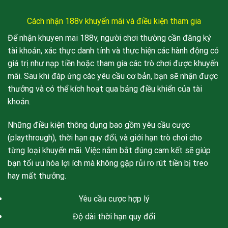
Cách nhận 188v khuyến mãi và điều kiện tham gia
Để nhận khuyen mai 188v, người chơi thường cần đăng ký
tài khoản, xác thực danh tính và thực hiện các hành động có
giá trị như nạp tiền hoặc tham gia các trò chơi được khuyến
mãi. Sau khi đáp ứng các yêu cầu cơ bản, bạn sẽ nhận được
thưởng và có thể kích hoạt qua bảng điều khiển của tài
khoản.
Những điều kiện thông dụng bao gồm yêu cầu cược
(playthrough), thời hạn quy đổi, và giới hạn trò chơi cho
từng loại khuyến mãi. Việc nắm bắt đúng cam kết sẽ giúp
bạn tối ưu hóa lợi ích mà không gặp rủi ro rút tiền bị treo
hay mất thưởng.
Yêu cầu cược hợp lý
Độ dài thời hạn quy đổi