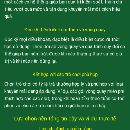
một cách có hệ thống giúp bạn duy trì kiểm soát, tránh chi
tiêu vượt quá mức và tận dụng khuyến mãi một cách hiệu
quả.
Đọc kỹ điều kiện kèm theo và vòng quay
Đọc kỹ mọi điều khoản, đặc biệt là điều kiện cược và thời
hạn sử dụng. Theo dõi số vòng quay và quá trình quy đổi có
thể giúp bạn nắm bắt được khi nào thưởng thực sự có giá
trị và khi nào nên dừng lại.
Kết hợp với các trò chơi phù hợp
Chọn trò chơi có tỷ lệ trả thưởng hợp lý và phù hợp với loại
khuyến mãi đang áp dụng. Ví dụ, các gói vòng quay miễn phí
thích hợp cho các slot, trong khi hoàn tiền theo tuần có thể
phục vụ cho các trò chơi bài có giới hạn rủi ro thấp.
Lựa chọn nền tảng tin cậy và ví dụ thực tế
Tiêu chí đánh giá nền tảng