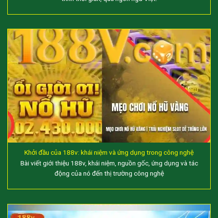
Khởi đầu của 188v: khái niệm và ứng dụng trong công nghệ
Bài viết giới thiệu 188v, khái niệm, nguồn gốc, ứng dụng và tác
động của nó đến thị trường công nghệ