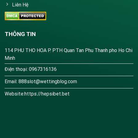
Liên Hệ
THÔNG TIN
114 PHU THO HOA P. PTH Quan Tan Phu Thanh pho Ho Chi
Minh
Điện thoại: 0967316136
Email:
888slot@wettingblog.com
Website:https://hepsibet.bet