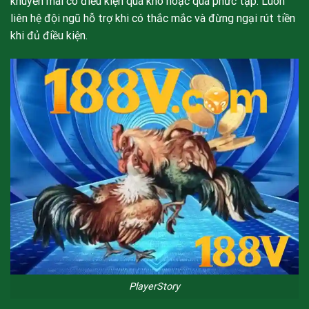
khuyến mãi có điều kiện quá khó hoặc quá phức tạp. Luôn
liên hệ đội ngũ hỗ trợ khi có thắc mắc và đừng ngại rút tiền
khi đủ điều kiện.
×
PlayerStory