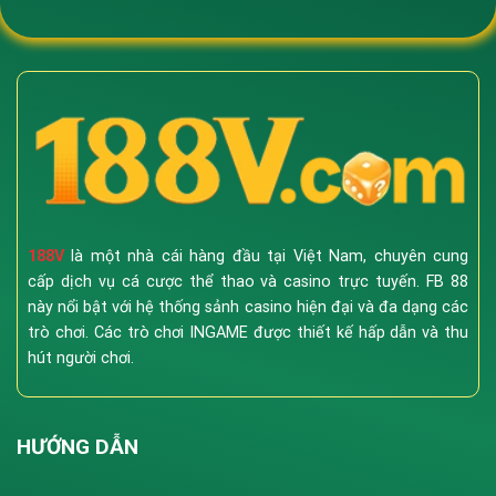
188V
là một nhà cái hàng đầu tại Việt Nam, chuyên cung
cấp dịch vụ cá cược thể thao và casino trực tuyến. FB 88
này nổi bật với hệ thống sảnh casino hiện đại và đa dạng các
trò chơi. Các trò chơi INGAME được thiết kế hấp dẫn và thu
hút người chơi.
HƯỚNG DẪN