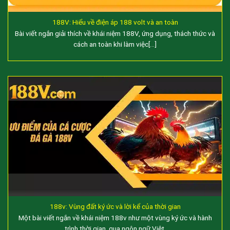
188V: Hiểu về điện áp 188 volt và an toàn
Bài viết ngắn giải thích về khái niệm 188V, ứng dụng, thách thức và
cách an toàn khi làm việc[...]
188v: Vùng đất ký ức và lời kể của thời gian
Một bài viết ngắn về khái niệm 188v như một vùng ký ức và hành
trình thời gian, qua ngôn ngữ Việt.