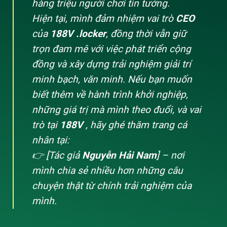
hàng triệu người chơi tin tưởng.
Hiện tại, mình đảm nhiệm vai trò
CEO
của
188V .locker
, đồng thời vẫn giữ
trọn đam mê với việc phát triển cộng
đồng và xây dựng trải nghiệm giải trí
minh bạch, văn minh. Nếu bạn muốn
biết thêm về hành trình khởi nghiệp,
những giá trị mà mình theo đuổi, và vai
trò tại
188V
, hãy ghé thăm trang cá
nhân tại:
👉 [Tác giả
Nguyễn Hải Nam
] – nơi
mình chia sẻ nhiều hơn những câu
chuyện thật từ chính trải nghiệm của
mình.