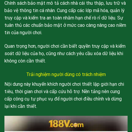
Chính sách bảo mật mô tả cách nhà cái thu thập, lưu trữ và
bảo vệ thông tin cá nhân. Cung cấp các lớp mã hóa, quản lý
truy cập và kiểm tra an toàn nhằm hạn chế rò rỉ dữ liệu. Sự
tuân thủ các chuẩn bảo mật ở mức cao càng nâng cao niềm
tin của người chơi.
Quan trọng hơn, người chơi cần biết quyền truy cập và kiểm
soát dữ liệu của họ, cũng như cách yêu cầu xóa dữ liệu khi
không còn cần thiết.
Trải nghiệm người dùng có trách nhiệm
Nội dung này khuyến khích người chơi thiết lập giới hạn chi
tiêu, thời gian chơi và cấp cứu hỗ trợ. Nền tảng nên cung
cấp công cụ tự phục vụ để người chơi điều chỉnh và dừng
lại khi cần thiết.