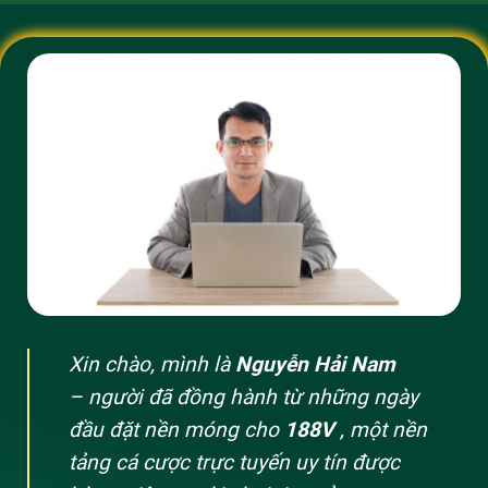
Xin chào, mình là
Nguyễn Hải Nam
– người đã đồng hành từ những ngày
đầu đặt nền móng cho
188V
, một nền
tảng cá cược trực tuyến uy tín được