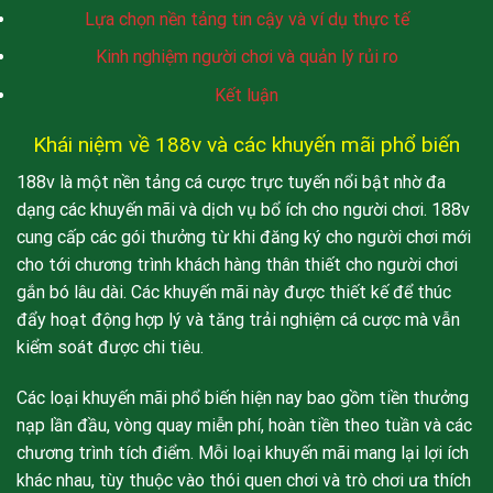
Lựa chọn nền tảng tin cậy và ví dụ thực tế
Kinh nghiệm người chơi và quản lý rủi ro
Kết luận
Khái niệm về 188v và các khuyến mãi phổ biến
188v là một nền tảng cá cược trực tuyến nổi bật nhờ đa
dạng các khuyến mãi và dịch vụ bổ ích cho người chơi. 188v
cung cấp các gói thưởng từ khi đăng ký cho người chơi mới
cho tới chương trình khách hàng thân thiết cho người chơi
gắn bó lâu dài. Các khuyến mãi này được thiết kế để thúc
đẩy hoạt động hợp lý và tăng trải nghiệm cá cược mà vẫn
kiểm soát được chi tiêu.
Các loại khuyến mãi phổ biến hiện nay bao gồm tiền thưởng
nạp lần đầu, vòng quay miễn phí, hoàn tiền theo tuần và các
chương trình tích điểm. Mỗi loại khuyến mãi mang lại lợi ích
khác nhau, tùy thuộc vào thói quen chơi và trò chơi ưa thích