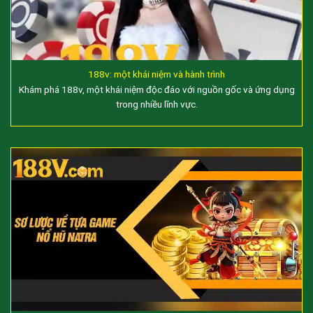
188v: một khái niệm và hành trình
Khám phá 188v, một khái niệm độc đáo với nguồn gốc và ứng dụng
trong nhiều lĩnh vực.