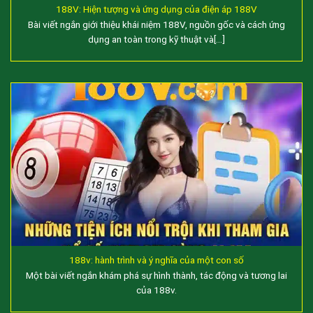
188V: Hiện tượng và ứng dụng của điện áp 188V
Bài viết ngắn giới thiệu khái niệm 188V, nguồn gốc và cách ứng
dụng an toàn trong kỹ thuật và[...]
188v: hành trình và ý nghĩa của một con số
Một bài viết ngắn khám phá sự hình thành, tác động và tương lai
của 188v.