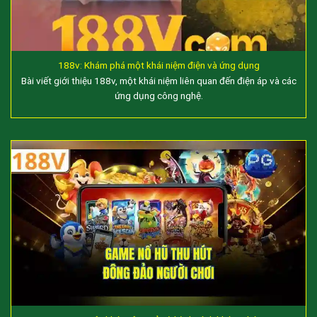
188v: Khám phá một khái niệm điện và ứng dụng
Bài viết giới thiệu 188v, một khái niệm liên quan đến điện áp và các
ứng dụng công nghệ.