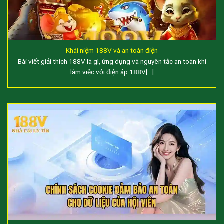
Khái niệm 188V và an toàn điện
Bài viết giải thích 188V là gì, ứng dụng và nguyên tắc an toàn khi
làm việc với điện áp 188V[...]