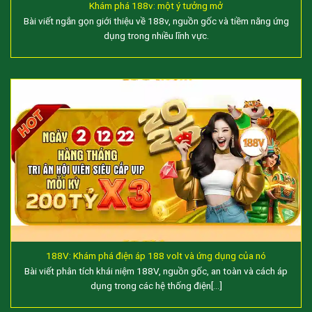
Khám phá 188v: một ý tưởng mở
Bài viết ngắn gọn giới thiệu về 188v, nguồn gốc và tiềm năng ứng
dụng trong nhiều lĩnh vực.
188V: Khám phá điện áp 188 volt và ứng dụng của nó
Bài viết phân tích khái niệm 188V, nguồn gốc, an toàn và cách áp
dụng trong các hệ thống điện[...]