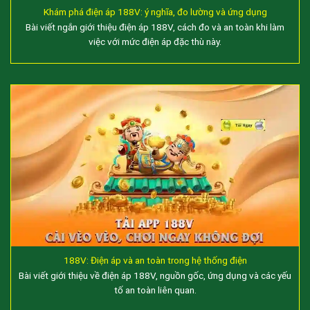
Khám phá điện áp 188V: ý nghĩa, đo lường và ứng dụng
Bài viết ngắn giới thiệu điện áp 188V, cách đo và an toàn khi làm
việc với mức điện áp đặc thù này.
188V: Điện áp và an toàn trong hệ thống điện
Bài viết giới thiệu về điện áp 188V, nguồn gốc, ứng dụng và các yếu
tố an toàn liên quan.