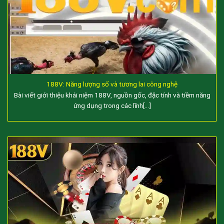
188V: Năng lượng số và tương lai công nghệ
Bài viết giới thiệu khái niệm 188V, nguồn gốc, đặc tính và tiềm năng
ứng dụng trong các lĩnh[...]