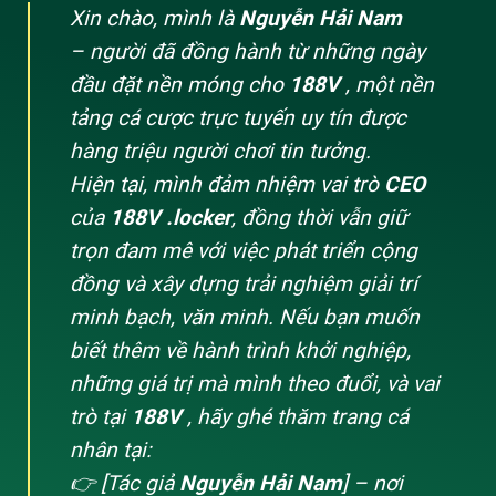
Xin chào, mình là
Nguyễn Hải Nam
– người đã đồng hành từ những ngày
đầu đặt nền móng cho
188V
, một nền
tảng cá cược trực tuyến uy tín được
hàng triệu người chơi tin tưởng.
Hiện tại, mình đảm nhiệm vai trò
CEO
của
188V .locker
, đồng thời vẫn giữ
trọn đam mê với việc phát triển cộng
đồng và xây dựng trải nghiệm giải trí
minh bạch, văn minh. Nếu bạn muốn
biết thêm về hành trình khởi nghiệp,
những giá trị mà mình theo đuổi, và vai
trò tại
188V
, hãy ghé thăm trang cá
nhân tại:
👉 [Tác giả
Nguyễn Hải Nam
] – nơi