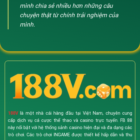
mình chia sẻ nhiều hơn những câu
chuyện thật từ chính trải nghiệm của
mình.
188V
là một nhà cái hàng đầu tại Việt Nam, chuyên cung
cấp dịch vụ cá cược thể thao và casino trực tuyến. FB 88
này nổi bật với hệ thống sảnh casino hiện đại và đa dạng các
trò chơi. Các trò chơi INGAME được thiết kế hấp dẫn và thu