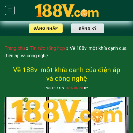
Skip
to
content
ĐĂNG NHẬP
ĐĂNG KÝ
Trang chủ
»
Tin tức tổng hợp
»
Về 188v: một khía cạnh của
điện áp và công nghệ
Về 188v: một khía cạnh của điện áp
và công nghệ
POSTED ON
2026-06-28
BY