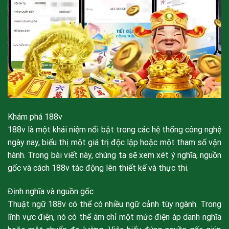
Khám phá 188v
188v là một khái niệm nổi bật trong các hệ thống công nghệ
ngày nay, biểu thị một giá trị độc lập hoặc một tham số vận
hành. Trong bài viết này, chúng ta sẽ xem xét ý nghĩa, nguồn
gốc và cách 188v tác động lên thiết kế và thực thi.
Định nghĩa và nguồn gốc
Thuật ngữ 188v có thể có nhiều ngữ cảnh tùy ngành. Trong
lĩnh vực điện, nó có thể ám chỉ một mức điện áp danh nghĩa