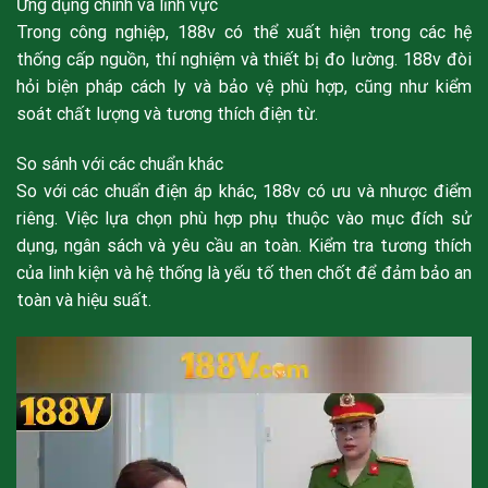
Ứng dụng chính và lĩnh vực
Trong công nghiệp, 188v có thể xuất hiện trong các hệ
thống cấp nguồn, thí nghiệm và thiết bị đo lường. 188v đòi
hỏi biện pháp cách ly và bảo vệ phù hợp, cũng như kiểm
soát chất lượng và tương thích điện từ.
So sánh với các chuẩn khác
So với các chuẩn điện áp khác, 188v có ưu và nhược điểm
riêng. Việc lựa chọn phù hợp phụ thuộc vào mục đích sử
dụng, ngân sách và yêu cầu an toàn. Kiểm tra tương thích
của linh kiện và hệ thống là yếu tố then chốt để đảm bảo an
toàn và hiệu suất.