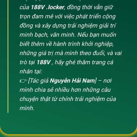
của
188V .locker
, đồng thời vẫn giữ
trọn đam mê với việc phát triển cộng
đồng và xây dựng trải nghiệm giải trí
minh bạch, văn minh. Nếu bạn muốn
biết thêm về hành trình khởi nghiệp,
những giá trị mà mình theo đuổi, và vai
trò tại
188V
, hãy ghé thăm trang cá
nhân tại:
👉 [Tác giả
Nguyễn Hải Nam
] – nơi
mình chia sẻ nhiều hơn những câu
chuyện thật từ chính trải nghiệm của
mình.