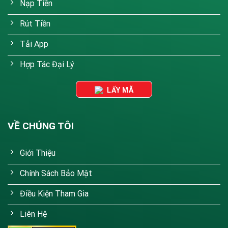
Nạp Tiền
Rút Tiền
Tải App
Hợp Tác Đại Lý
LẤY MÃ
VỀ CHÚNG TÔI
Giới Thiệu
Chính Sách Bảo Mật
Điều Kiện Tham Gia
Liên Hệ