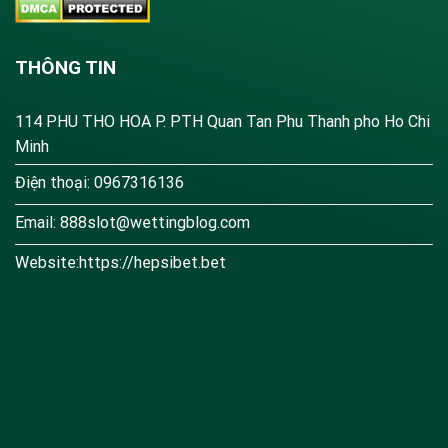
THÔNG TIN
114 PHU THO HOA P. PTH Quan Tan Phu Thanh pho Ho Chi
Minh
Điện thoại: 0967316136
Email:
888slot@wettingblog.com
Website:https://hepsibet.bet