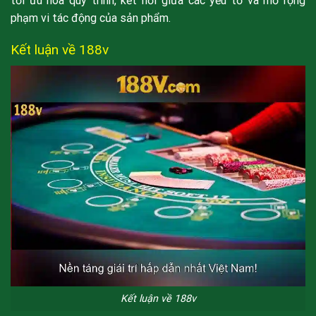
tối ưu hóa quy trình, kết nối giữa các yếu tố và mở rộng
phạm vi tác động của sản phẩm.
Kết luận về 188v
Kết luận về 188v