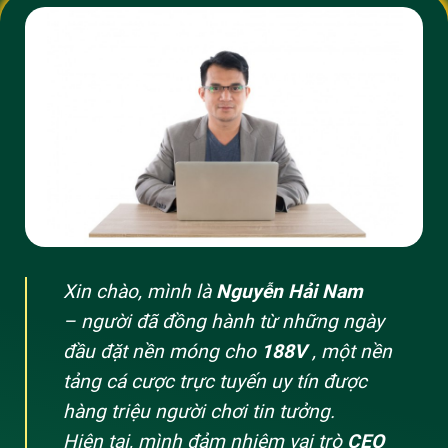
Xin chào, mình là
Nguyễn Hải Nam
– người đã đồng hành từ những ngày
đầu đặt nền móng cho
188V
, một nền
tảng cá cược trực tuyến uy tín được
hàng triệu người chơi tin tưởng.
Hiện tại, mình đảm nhiệm vai trò
CEO