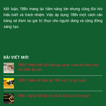
Kết luận, 188v mang lại tiềm năng lớn nhưng cũng đòi hỏi
hiểu biết và trách nhiệm. Việc áp dụng 188v một cách cân
bằng sẽ đem lại giá trị thực cho người dùng và cộng đồng
sáng tạo.
BÀI VIẾT MỚI
188V: Hiểu biết về điện áp và an toàn khi làm việc
với điện áp cao
188V: Hiểu về điện áp 188 volt và an toàn
188v: Vùng đất ký ức và lời kể của thời gian