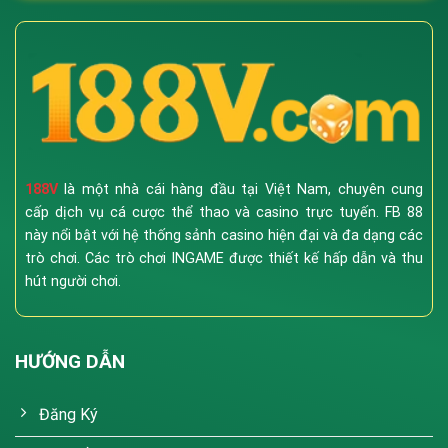
188V
là một nhà cái hàng đầu tại Việt Nam, chuyên cung
cấp dịch vụ cá cược thể thao và casino trực tuyến. FB 88
này nổi bật với hệ thống sảnh casino hiện đại và đa dạng các
trò chơi. Các trò chơi INGAME được thiết kế hấp dẫn và thu
hút người chơi.
HƯỚNG DẪN
Đăng Ký