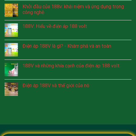
Khởi đầu của 188v: khái niệm và ứng dụng trong
công nghệ
188V: Hiểu về điện áp 188 volt
Điện áp 188V là gì? - Khám phá và an toàn
188V và những khía cạnh của điện áp 188 volt
Điện áp 188V và thế giới của nó