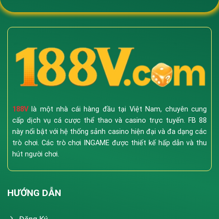
188V
là một nhà cái hàng đầu tại Việt Nam, chuyên cung
cấp dịch vụ cá cược thể thao và casino trực tuyến. FB 88
này nổi bật với hệ thống sảnh casino hiện đại và đa dạng các
trò chơi. Các trò chơi INGAME được thiết kế hấp dẫn và thu
hút người chơi.
HƯỚNG DẪN