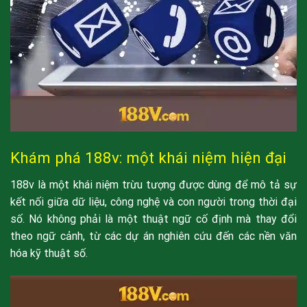
Khám phá 188v: một khái niệm hiện đại
188v là một khái niệm trừu tượng được dùng để mô tả sự
kết nối giữa dữ liệu, công nghệ và con người trong thời đại
số. Nó không phải là một thuật ngữ cố định mà thay đổi
theo ngữ cảnh, từ các dự án nghiên cứu đến các nền văn
hóa kỹ thuật số.