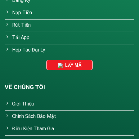
Đăng Ký
Nạp Tiền
Rút Tiền
Tải App
Hợp Tác Đại Lý
LẤY MÃ
VỀ CHÚNG TÔI
Giới Thiệu
Chính Sách Bảo Mật
Điều Kiện Tham Gia