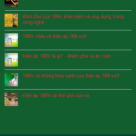
Khởi đầu của 188v: khái niệm và ứng dụng trong
công nghệ
188V: Hiểu về điện áp 188 volt
Điện áp 188V là gì? - Khám phá và an toàn
188V và những khía cạnh của điện áp 188 volt
Điện áp 188V và thế giới của nó