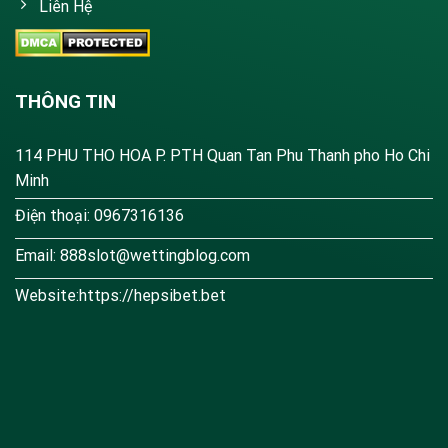
Liên Hệ
THÔNG TIN
114 PHU THO HOA P. PTH Quan Tan Phu Thanh pho Ho Chi
Minh
Điện thoại: 0967316136
Email:
888slot@wettingblog.com
Website:https://hepsibet.bet