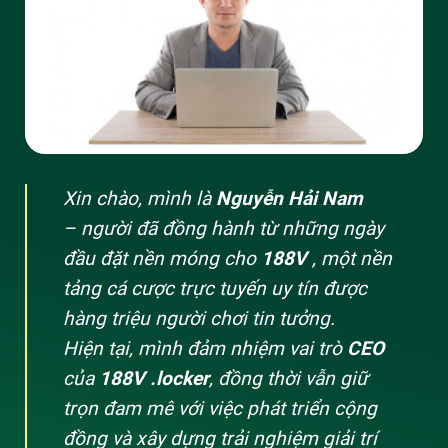
Xin chào, mình là
Nguyễn Hải Nam
– người đã đồng hành từ những ngày
đầu đặt nền móng cho
188V
, một nền
tảng cá cược trực tuyến uy tín được
hàng triệu người chơi tin tưởng.
Hiện tại, mình đảm nhiệm vai trò
CEO
của
188V .locker
, đồng thời vẫn giữ
trọn đam mê với việc phát triển cộng
đồng và xây dựng trải nghiệm giải trí