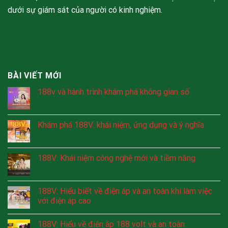
dưới sự giám sát của người có kinh nghiệm.
BÀI VIẾT MỚI
188v và hành trình khám phá không gian số
Khám phá 188V: khái niệm, ứng dụng và ý nghĩa
188V: Khái niệm công nghệ mới và tiềm năng
188V: Hiểu biết về điện áp và an toàn khi làm việc
với điện áp cao
188V: Hiểu về điện áp 188 volt và an toàn