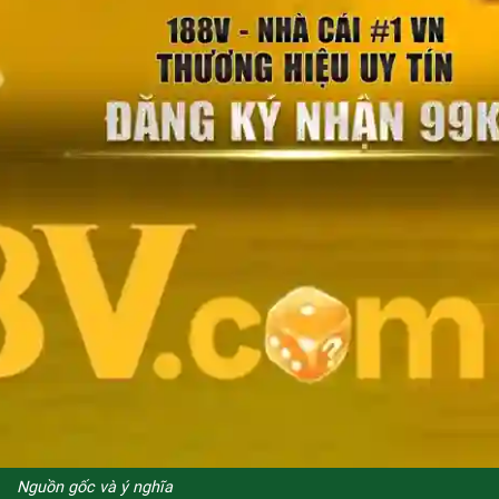
Nguồn gốc và ý nghĩa