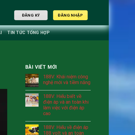
ĐĂNG KÝ
ĐĂNG NHẬP
I
TIN TỨC TỔNG HỢP
BÀI VIẾT MỚI
188V: Khái niệm công
nghệ mới và tiềm năng
188V: Hiểu biết về
điện áp và an toàn khi
làm việc với điện áp
cao
188V: Hiểu về điện áp
188 volt và an toàn