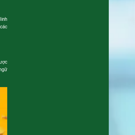
linh
 các
được
 ngữ