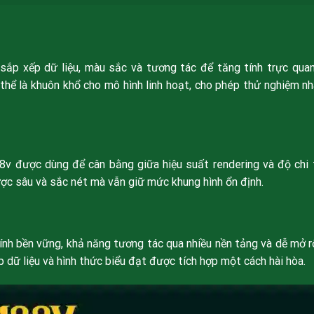
h sắp xếp dữ liệu, màu sắc và tương tác để tăng tính trực qua
thể là khuôn khổ cho mô hình linh hoạt, cho phép thử nghiệm n
×
88v được dùng để cân bằng giữa hiệu suất rendering và độ chi 
ợc sâu và sắc nét mà vẫn giữ mức khung hình ổn định.
188V
ính bền vững, khả năng tương tác qua nhiều nền tảng và dễ mở 
 dữ liệu và hình thức biểu đạt được tích hợp một cách hài hòa.