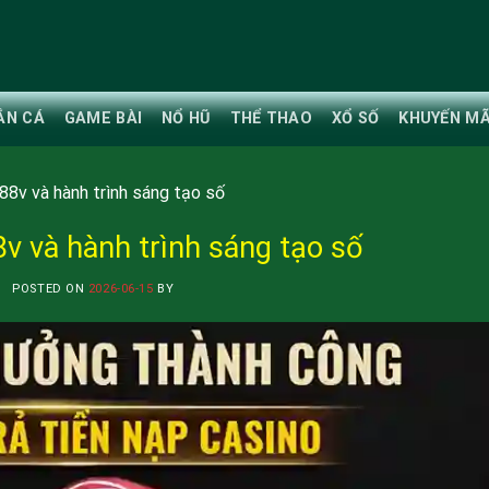
ẮN CÁ
GAME BÀI
NỔ HŨ
THỂ THAO
XỔ SỐ
KHUYẾN MÃ
88v và hành trình sáng tạo số
v và hành trình sáng tạo số
POSTED ON
2026-06-15
BY