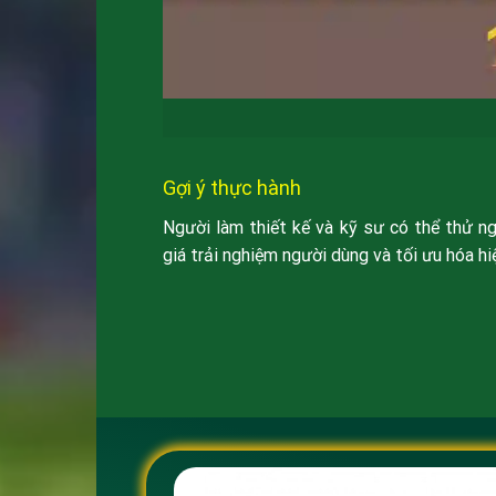
Gợi ý thực hành
Người làm thiết kế và kỹ sư có thể thử n
giá trải nghiệm người dùng và tối ưu hóa hi