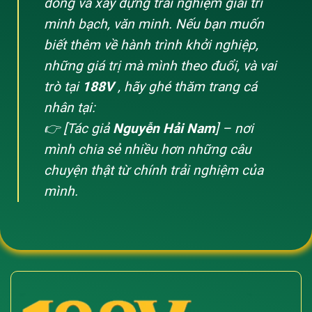
đồng và xây dựng trải nghiệm giải trí
minh bạch, văn minh. Nếu bạn muốn
biết thêm về hành trình khởi nghiệp,
những giá trị mà mình theo đuổi, và vai
trò tại
188V
, hãy ghé thăm trang cá
nhân tại:
👉 [Tác giả
Nguyễn Hải Nam
] – nơi
mình chia sẻ nhiều hơn những câu
chuyện thật từ chính trải nghiệm của
mình.