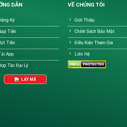
ỚNG DẪN
VỀ CHÚNG TÔI
Đăng Ký
Giới Thiệu
Nạp Tiền
Chính Sách Bảo Mật
Rút Tiền
Điều Kiện Tham Gia
Tải App
Liên Hệ
Hợp Tác Đại Lý
LẤY MÃ