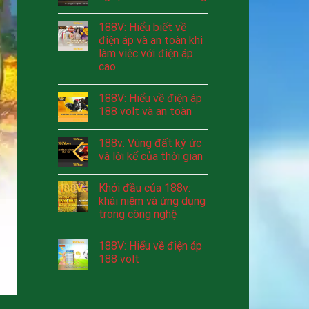
188V: Hiểu biết về
điện áp và an toàn khi
làm việc với điện áp
cao
188V: Hiểu về điện áp
188 volt và an toàn
188v: Vùng đất ký ức
và lời kể của thời gian
Khởi đầu của 188v:
khái niệm và ứng dụng
trong công nghệ
188V: Hiểu về điện áp
188 volt