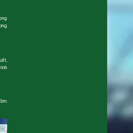
rong
ương
uất,
rình
 gồm