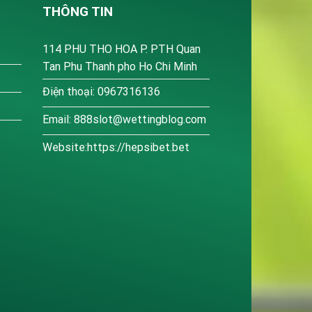
THÔNG TIN
114 PHU THO HOA P. PTH Quan
Tan Phu Thanh pho Ho Chi Minh
Điện thoại: 0967316136
Email:
888slot@wettingblog.com
Website:https://hepsibet.bet