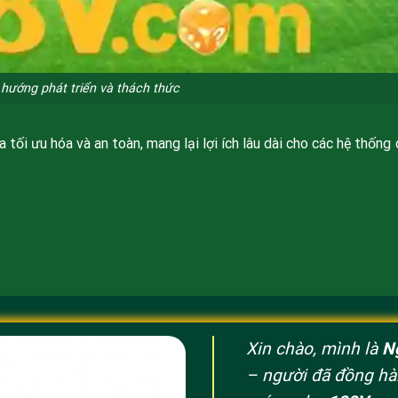
 hướng phát triển và thách thức
tối ưu hóa và an toàn, mang lại lợi ích lâu dài cho các hệ thống
Xin chào, mình là
N
– người đã đồng hà