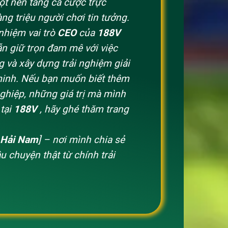
ột nền tảng cá cược trực
ng triệu người chơi tin tưởng.
nhiệm vai trò
CEO
của
188V
ẫn giữ trọn đam mê với việc
g và xây dựng trải nghiệm giải
 minh. Nếu bạn muốn biết thêm
nghiệp, những giá trị mà mình
 tại
188V
, hãy ghé thăm trang
 Hải Nam
] – nơi mình chia sẻ
 chuyện thật từ chính trải