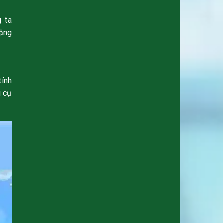
g ta
bằng
tính
g cụ