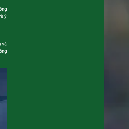
công
và ý
h và
đồng