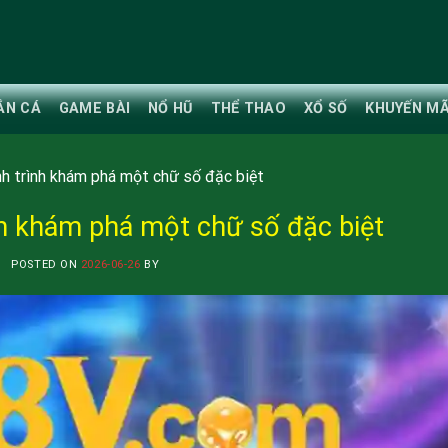
ẮN CÁ
GAME BÀI
NỔ HŨ
THỂ THAO
XỔ SỐ
KHUYẾN MÃ
h trình khám phá một chữ số đặc biệt
nh khám phá một chữ số đặc biệt
POSTED ON
2026-06-26
BY