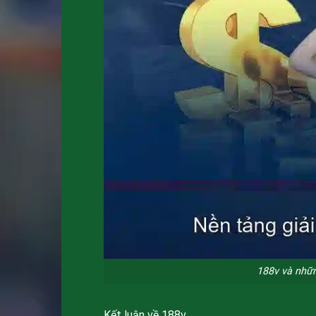
188v và nhữ
Kết luận về 188v