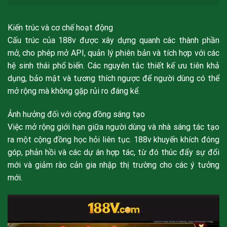
Kiến trúc và cơ chế hoạt động
Cấu trúc của 188v được xây dựng quanh các thành phần
mở, cho phép mở API, quản lý phiên bản và tích hợp với các
hệ sinh thái phổ biến. Các nguyên tắc thiết kế ưu tiên khả
dụng, bảo mật và tương thích ngược để người dùng có thể
mở rộng mà không gặp rủi ro đáng kể.
Ảnh hưởng đối với cộng đồng sáng tạo
Việc mở rộng giới hạn giữa người dùng và nhà sáng tác tạo
ra một cộng đồng học hỏi liên tục. 188v khuyến khích đóng
góp, phản hồi và các dự án hợp tác, từ đó thúc đẩy sự đổi
mới và giảm rào cản gia nhập thị trường cho các ý tưởng
mới.