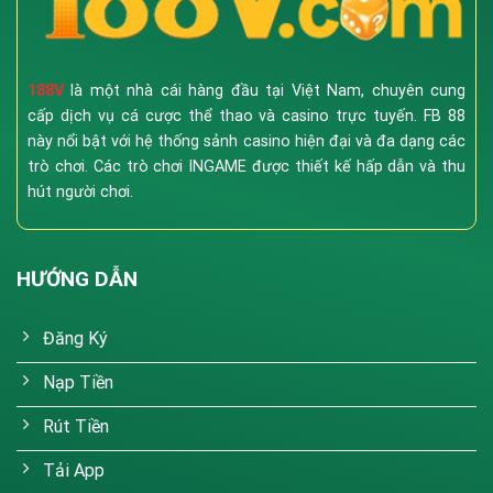
188V
là một nhà cái hàng đầu tại Việt Nam, chuyên cung
cấp dịch vụ cá cược thể thao và casino trực tuyến. FB 88
này nổi bật với hệ thống sảnh casino hiện đại và đa dạng các
trò chơi. Các trò chơi INGAME được thiết kế hấp dẫn và thu
hút người chơi.
HƯỚNG DẪN
Đăng Ký
Nạp Tiền
Rút Tiền
Tải App