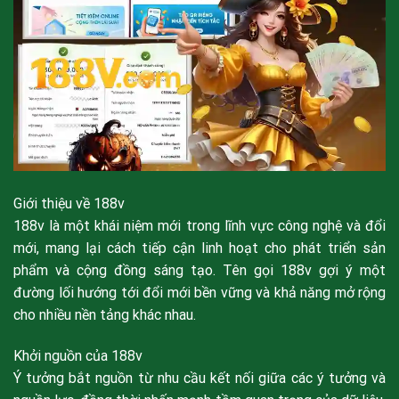
Giới thiệu về 188v
188v là một khái niệm mới trong lĩnh vực công nghệ và đổi
mới, mang lại cách tiếp cận linh hoạt cho phát triển sản
phẩm và cộng đồng sáng tạo. Tên gọi 188v gợi ý một
đường lối hướng tới đổi mới bền vững và khả năng mở rộng
cho nhiều nền tảng khác nhau.
Khởi nguồn của 188v
Ý tưởng bắt nguồn từ nhu cầu kết nối giữa các ý tưởng và