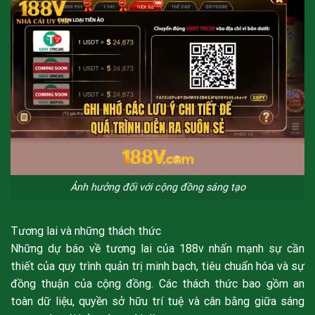
Ảnh hưởng đối với cộng đồng sáng tạo
Tương lai và những thách thức
Những dự báo về tương lai của 188v nhấn mạnh sự cần
thiết của quy trình quản trị minh bạch, tiêu chuẩn hóa và sự
đồng thuận của cộng đồng. Các thách thức bao gồm an
toàn dữ liệu, quyền sở hữu trí tuệ và cân bằng giữa sáng