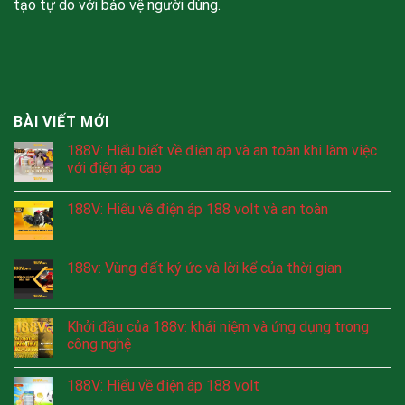
tạo tự do với bảo vệ người dùng.
BÀI VIẾT MỚI
188V: Hiểu biết về điện áp và an toàn khi làm việc
với điện áp cao
188V: Hiểu về điện áp 188 volt và an toàn
188v: Vùng đất ký ức và lời kể của thời gian
Khởi đầu của 188v: khái niệm và ứng dụng trong
công nghệ
188V: Hiểu về điện áp 188 volt