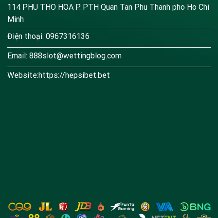
114 PHU THO HOA P. PTH Quan Tan Phu Thanh pho Ho Chi
Minh
Điện thoại: 0967316136
Email:
888slot@wettingblog.com
Website:https://hepsibet.bet