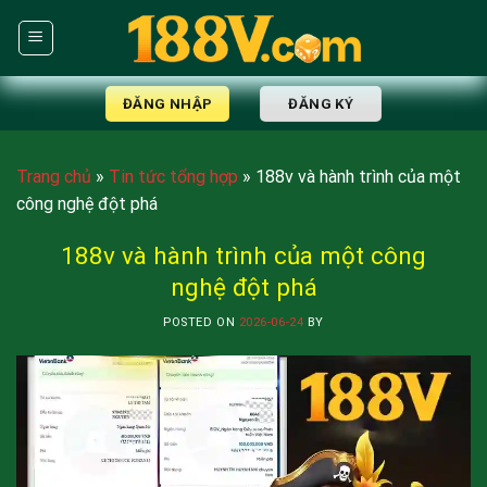
Skip
to
content
ĐĂNG NHẬP
ĐĂNG KÝ
Trang chủ
»
Tin tức tổng hợp
»
188v và hành trình của một
công nghệ đột phá
188v và hành trình của một công
nghệ đột phá
POSTED ON
2026-06-24
BY