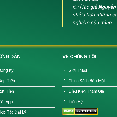
👉 [Tác giả
Nguyễn
nhiều hơn những câu
nghiệm của mình.
ỚNG DẪN
VỀ CHÚNG TÔI
Đăng Ký
Giới Thiệu
Nạp Tiền
Chính Sách Bảo Mật
Rút Tiền
Điều Kiện Tham Gia
Tải App
Liên Hệ
Hợp Tác Đại Lý