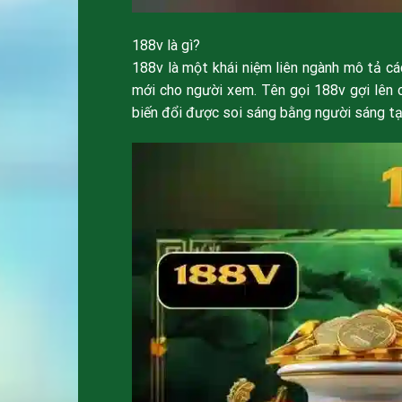
188v là gì?
188v là một khái niệm liên ngành mô tả các
mới cho người xem. Tên gọi 188v gợi lên 
biến đổi được soi sáng bằng người sáng tạ