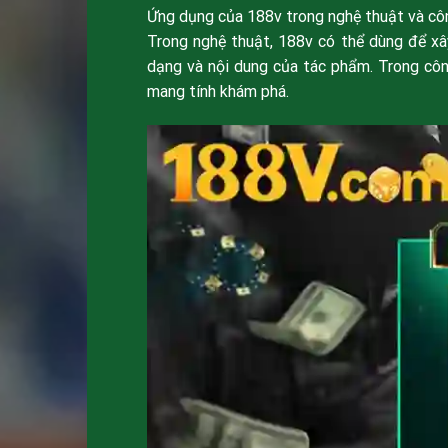
Ứng dụng của 188v trong nghệ thuật và cô
Trong nghệ thuật, 188v có thể dùng để xâ
dạng và nội dung của tác phẩm. Trong côn
mang tính khám phá.