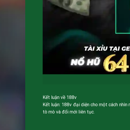
Kết luận về 188v
Kết luận: 188v đại diện cho một cách nhìn m
tò mò và đổi mới liên tục.