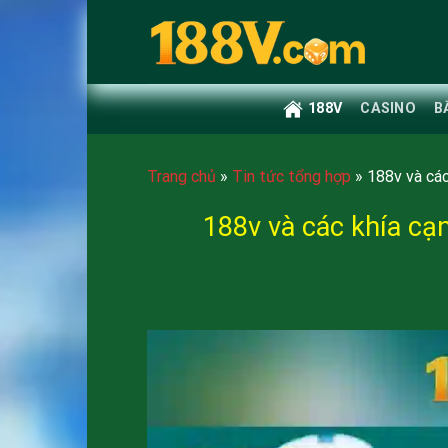
Skip
to
content
188V
CASINO
B
Trang chủ
»
Tin tức tổng hợp
»
188v và các
188v và các khía cạ