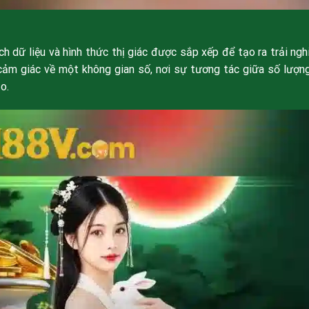
h dữ liệu và hình thức thị giác được sắp xếp để tạo ra trải ng
cảm giác về một không gian số, nơi sự tương tác giữa số lượn
o.