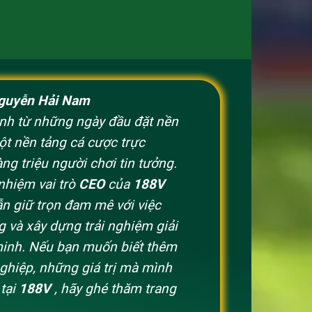
guyễn Hải Nam
nh từ những ngày đầu đặt nền
ột nền tảng cá cược trực
ng triệu người chơi tin tưởng.
nhiệm vai trò
CEO
của
188V
ẫn giữ trọn đam mê với việc
g và xây dựng trải nghiệm giải
 minh. Nếu bạn muốn biết thêm
nghiệp, những giá trị mà mình
 tại
188V
, hãy ghé thăm trang