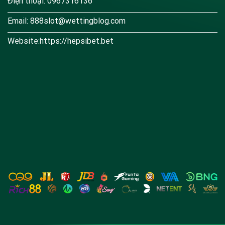
Điện thoại: 0967316136
Email:
888slot@wettingblog.com
Website:https://hepsibet.bet