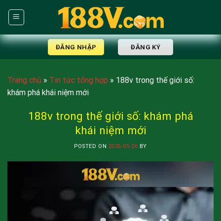
Skip
to
content
ĐĂNG NHẬP
ĐĂNG KÝ
Trang chủ
»
Tin tức tổng hợp
»
188v trong thế giới số:
khám phá khái niệm mới
188v trong thế giới số: khám phá
khái niệm mới
POSTED ON
2026-05-26
BY