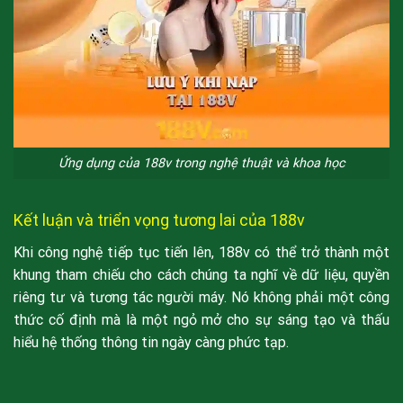
Ứng dụng của 188v trong nghệ thuật và khoa học
Kết luận và triển vọng tương lai của 188v
Khi công nghệ tiếp tục tiến lên, 188v có thể trở thành một
khung tham chiếu cho cách chúng ta nghĩ về dữ liệu, quyền
riêng tư và tương tác người máy. Nó không phải một công
thức cố định mà là một ngỏ mở cho sự sáng tạo và thấu
hiểu hệ thống thông tin ngày càng phức tạp.