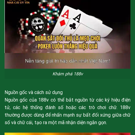
Khám phá 188v
Nguồn gốc và cách sử dụng
Nguồn gốc của 188v có thể bắt nguồn từ các ký hiệu điện
tử, các hệ thống đánh số hoặc các trò chơi chữ. 188v
thường được dùng để nhấn mạnh sự bất đối xứng giữa chữ
số và chữ cái, tạo ra một mã nhận diện ngắn gọn.