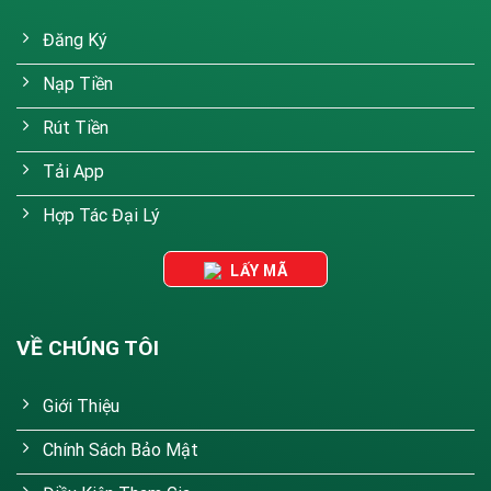
Đăng Ký
Nạp Tiền
Rút Tiền
Tải App
Hợp Tác Đại Lý
LẤY MÃ
VỀ CHÚNG TÔI
Giới Thiệu
Chính Sách Bảo Mật