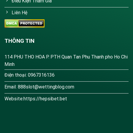
Điều Kiện Tham Gia
Liên Hệ
THÔNG TIN
114 PHU THO HOA P. PTH Quan Tan Phu Thanh pho Ho Chi
Minh
Điện thoại: 0967316136
Email:
888slot@wettingblog.com
Website:https://hepsibet.bet