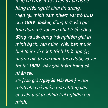
tảng cá cược trực tuyến uy tín được
hàng triệu người chơi tin tưởng.
Hiện tại, mình đảm nhiệm vai trò
CEO
của
188V .locker
, đồng thời vẫn giữ
trọn đam mê với việc phát triển cộng
đồng và xây dựng trải nghiệm giải trí
minh bạch, văn minh. Nếu bạn muốn
biết thêm về hành trình khởi nghiệp,
những giá trị mà mình theo đuổi, và vai
trò tại
188V
, hãy ghé thăm trang cá
nhân tại:
👉 [Tác giả
Nguyễn Hải Nam
] – nơi
mình chia sẻ nhiều hơn những câu
chuyện thật từ chính trải nghiệm của
mình.