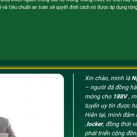
ệ và tiêu chuẩn an toàn sẽ quyết định cách nó được áp dụng rộng
Xin chào, mình là
N
– người đã đồng hà
móng cho
188V
, m
tuyến uy tín được hà
Hiện tại, mình đảm 
.locker
, đồng thời v
phát triển cộng đồn