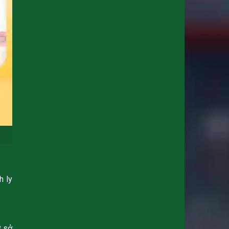
h ly
ơ sở