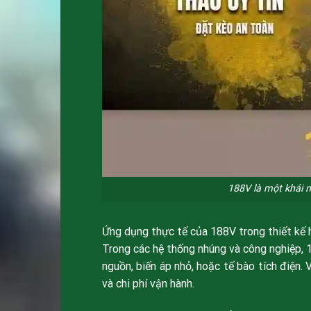
188V là một khái 
Ứng dụng thực tế của 188V trong thiết kế 
Trong các hệ thống nhúng và công nghiệp,
nguồn, biến áp nhỏ, hoặc tế bào tích điện.
và chi phí vận hành.