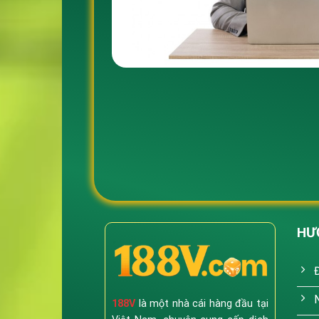
HƯ
188V
là một nhà cái hàng đầu tại