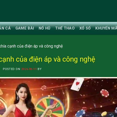
ẮN CÁ
GAME BÀI
NỔ HŨ
THỂ THAO
XỔ SỐ
KHUYẾN MÃ
hía cạnh của điện áp và công nghệ
cạnh của điện áp và công nghệ
POSTED ON
2026-06-19
BY