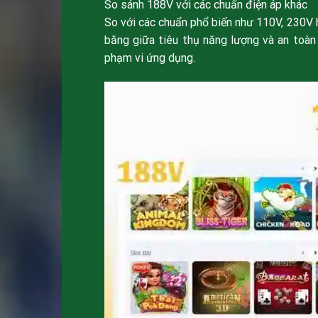
So sánh 188V với các chuẩn điện áp khác
So với các chuẩn phổ biến như 110V, 230V 
bằng giữa tiêu thụ năng lượng và an toàn 
phạm vi ứng dụng.