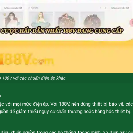
 188V với các chuẩn điện áp khác
V
ệc với mọi mức điện áp. Với 188V, nên dùng thiết bị bảo vệ, các
nguồn để giảm thiểu nguy cơ chấn thương hoặc hỏng hóc thiết bị.
điều khiển nguồn trong các hệ thống thông minh, xe điện hay c