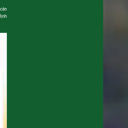
 cân
định