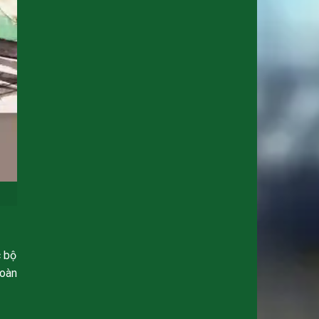
c bộ
toàn