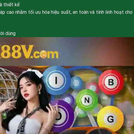
à thiết kế
p cao nhằm tối ưu hóa hiệu suất, an toàn và tính linh hoạt cho
ười dùng