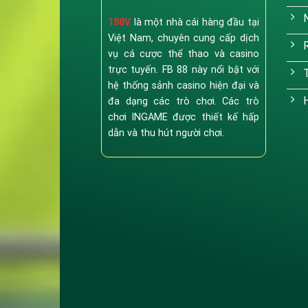
188V
là một nhà cái hàng đầu tại
Việt Nam, chuyên cung cấp dịch
vụ cá cược thể thao và casino
trực tuyến. FB 88 này nổi bật với
hệ thống sảnh casino hiện đại và
đa dạng các trò chơi. Các trò
chơi INGAME được thiết kế hấp
dẫn và thu hút người chơi.