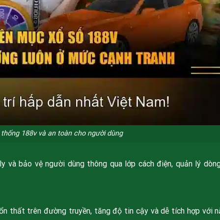
ệ thống 188v và an toàn cho người dùng
 ly và bảo vệ người dùng thông qua lớp cách điện, quản lý dòn
ổn thất trên đường truyền, tăng độ tin cậy và dễ tích hợp với 