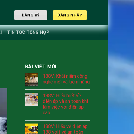
ĐĂNG KÝ
ĐĂNG NHẬP
I
TIN TỨC TỔNG HỢP
BÀI VIẾT MỚI
188V: Khái niệm công
nghệ mới và tiềm năng
188V: Hiểu biết về
điện áp và an toàn khi
làm việc với điện áp
cao
188V: Hiểu về điện áp
188 volt và an toàn