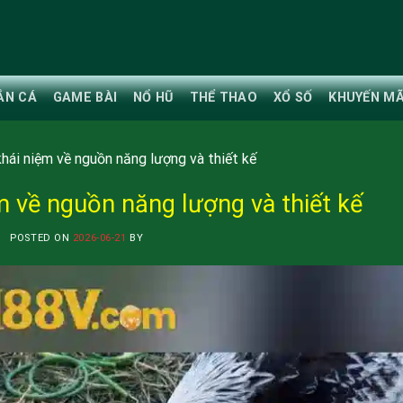
ẮN CÁ
GAME BÀI
NỔ HŨ
THỂ THAO
XỔ SỐ
KHUYẾN MÃ
hái niệm về nguồn năng lượng và thiết kế
m về nguồn năng lượng và thiết kế
POSTED ON
2026-06-21
BY