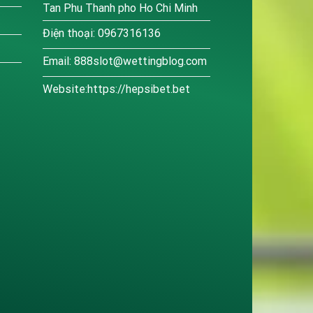
Tan Phu Thanh pho Ho Chi Minh
Điện thoại: 0967316136
Email:
888slot@wettingblog.com
Website:https://hepsibet.bet