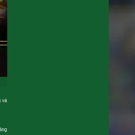
g và
năng