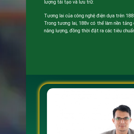
lượng tái tạo và lưu trữ.
Tương lai của công nghệ điện dựa trên 188
Trong tương lai, 188v có thể làm nền tảng 
năng lượng, đồng thời đặt ra các tiêu chuẩ