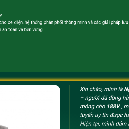
v
cho xe điện, hệ thống phân phối thông minh và các giải pháp lưu
n an toàn và bền vững.
Xin chào, mình là
N
– người đã đồng hà
móng cho
188V
, m
tuyến uy tín được hà
Hiện tại, mình đảm 