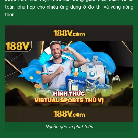
toàn, phù hợp cho nhiều ứng dụng ở đô thị và vùng nông
thôn.
Nguồn gốc và phát triển