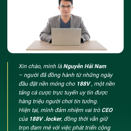
Xin chào, mình là
Nguyễn Hải Nam
– người đã đồng hành từ những ngày
đầu đặt nền móng cho
188V
, một nền
tảng cá cược trực tuyến uy tín được
hàng triệu người chơi tin tưởng.
Hiện tại, mình đảm nhiệm vai trò
CEO
của
188V .locker
, đồng thời vẫn giữ
trọn đam mê với việc phát triển cộng