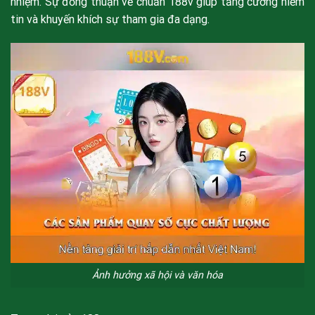
nhiệm. Sự đồng thuận về chuẩn 188v giúp tăng cường niềm
tin và khuyến khích sự tham gia đa dạng.
Ảnh hưởng xã hội và văn hóa