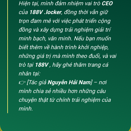
Hiện tại, mình đảm nhiệm vai trò
CEO
của
188V .locker
, đồng thời vẫn giữ
trọn đam mê với việc phát triển cộng
đồng và xây dựng trải nghiệm giải trí
minh bạch, văn minh. Nếu bạn muốn
biết thêm về hành trình khởi nghiệp,
những giá trị mà mình theo đuổi, và vai
trò tại
188V
, hãy ghé thăm trang cá
nhân tại:
👉 [Tác giả
Nguyễn Hải Nam
] – nơi
mình chia sẻ nhiều hơn những câu
chuyện thật từ chính trải nghiệm của
mình.