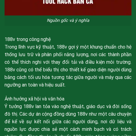
Nguồn gốc và ý nghĩa
188v trong công nghệ
Trong lĩnh vực kỹ thuật, 188v gợi ý một khung chuẩn cho hệ
thống lưu trữ và phân phối năng lượng, nơi các thành phần
có thể thích nghi với thay đổi tải và điều kiện môi trường.
188v cũng có thể biểu thị cho thiết kế giao diện người dùng
bằng cách tối ưu hóa tương tác giữa người và máy qua các
ngưỡng an toàn và hiệu suất.
Ảnh hưởng xã hội và văn hóa
Ý tưởng 188v lan tỏa vào nghệ thuật, giáo dục và đời sống
đô thị. Các dự án cộng đồng dùng 188v như một câu chuyện
để kể về sự kết nối giữa các người dùng, nơi dữ liệu và
nguồn lực được chia sẻ một cách minh bạch và có trách