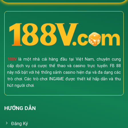
188V
là một nhà cái hàng đầu tại Việt Nam, chuyên cung
cấp dịch vụ cá cược thể thao và casino trực tuyến. FB 88
này nổi bật với hệ thống sảnh casino hiện đại và đa dạng các
trò chơi. Các trò chơi INGAME được thiết kế hấp dẫn và thu
hút người chơi.
HƯỚNG DẪN
Đăng Ký