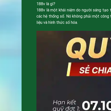
188v là gì?
188v là một khái niệm do người sáng tạo 
các hệ thống số. Nó không phải một công 
liệu và hình thức số hóa.