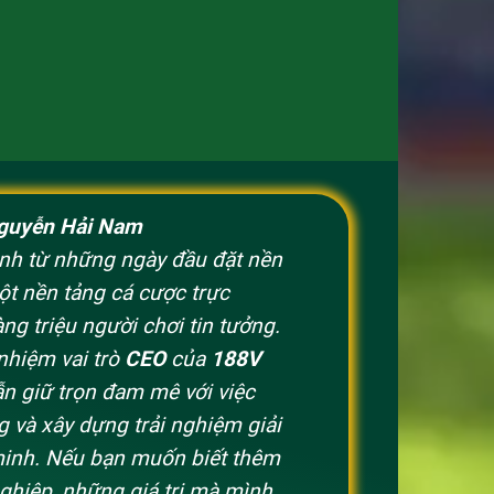
guyễn Hải Nam
nh từ những ngày đầu đặt nền
ột nền tảng cá cược trực
ng triệu người chơi tin tưởng.
nhiệm vai trò
CEO
của
188V
ẫn giữ trọn đam mê với việc
g và xây dựng trải nghiệm giải
 minh. Nếu bạn muốn biết thêm
nghiệp, những giá trị mà mình