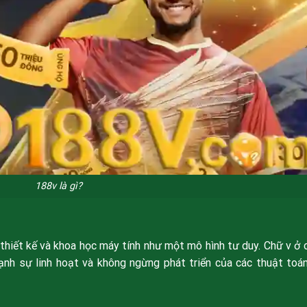
188v là gì?
thiết kế và khoa học máy tính như một mô hình tư duy. Chữ v ở 
ạnh sự linh hoạt và không ngừng phát triển của các thuật toá