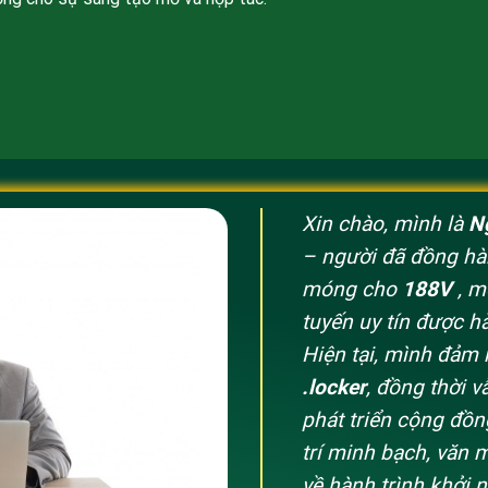
Xin chào, mình là
N
– người đã đồng hà
móng cho
188V
, m
tuyến uy tín được hà
Hiện tại, mình đảm 
.locker
, đồng thời v
phát triển cộng đồn
trí minh bạch, văn
về hành trình khởi 