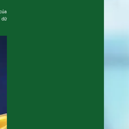
 của
a dữ