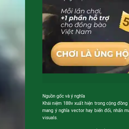
Nguồn gốc và ý nghĩa
Khái niệm 188v xuất hiện trong cộng đồng 
mang ý nghĩa vector hay biến đổi, nhấn m
visuals.