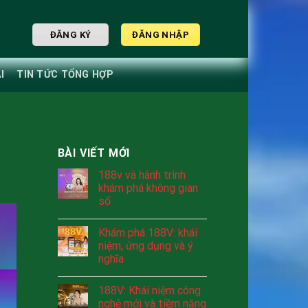
ĐĂNG KÝ
ĐĂNG NHẬP
I
TIN TỨC TỔNG HỢP
BÀI VIẾT MỚI
188v và hành trình
khám phá không gian
số
Khám phá 188V: khái
niệm, ứng dụng và ý
nghĩa
188V: Khái niệm công
nghệ mới và tiềm năng