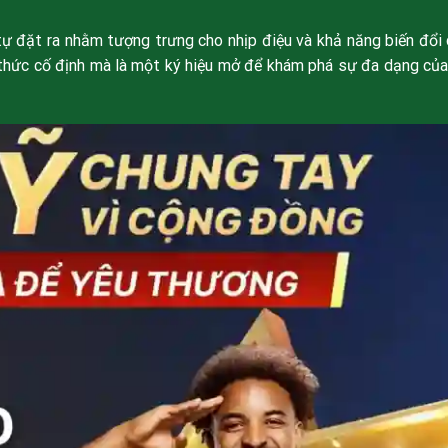
tự đặt ra nhằm tượng trưng cho nhịp điệu và khả năng biến đổi
thức cố định mà là một ký hiệu mở để khám phá sự đa dạng củ