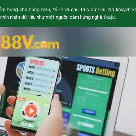
m hứng cho bảng màu, tỷ lệ và cấu trúc dữ liệu. Nó khuyến k
 nhìn nhận dữ liệu như một nguồn cảm hứng nghệ thuật.