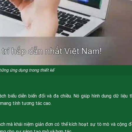
ững ứng dụng trong thiết kế
ch biểu diễn biến đổi và đa chiều. Nó giúp hình dung dữ liệu 
 mang tính tương tác cao.
ch mà khái niệm giản đơn có thể kích hoạt sự tò mò và cộng 
ượng cho sự sáng tạo mở và hợp tác.