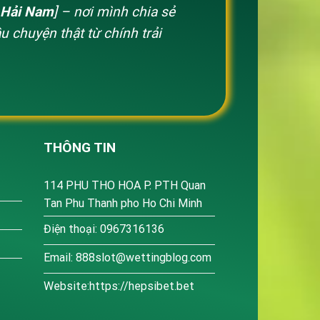
 Hải Nam
] – nơi mình chia sẻ
 chuyện thật từ chính trải
THÔNG TIN
114 PHU THO HOA P. PTH Quan
Tan Phu Thanh pho Ho Chi Minh
Điện thoại: 0967316136
Email:
888slot@wettingblog.com
Website:https://hepsibet.bet