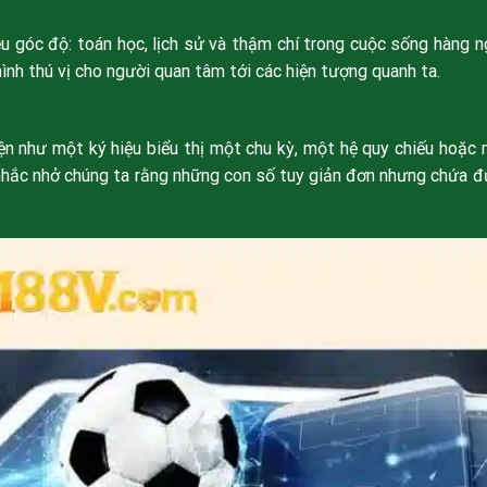
u góc độ: toán học, lịch sử và thậm chí trong cuộc sống hàng n
ình thú vị cho người quan tâm tới các hiện tượng quanh ta.
iện như một ký hiệu biểu thị một chu kỳ, một hệ quy chiếu hoặc
 nhắc nhở chúng ta rằng những con số tuy giản đơn nhưng chứa 