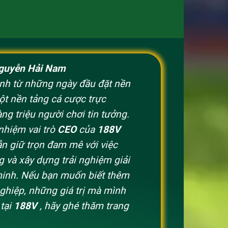
guyễn Hải Nam
nh từ những ngày đầu đặt nền
ột nền tảng cá cược trực
ng triệu người chơi tin tưởng.
nhiệm vai trò
CEO
của
188V
ẫn giữ trọn đam mê với việc
g và xây dựng trải nghiệm giải
 minh. Nếu bạn muốn biết thêm
nghiệp, những giá trị mà mình
 tại
188V
, hãy ghé thăm trang