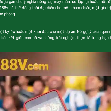
ược gán cho ý nghĩa riêng: sự may mắn, sự lặp lại hoặc một 
 188v có thể đồng thời đại diện cho một tham chiếu, một giá tr
mô phỏng.
một ký ức hoặc một khởi đầu cho một dự án. Nó gợi ý cách quan
 liên kết giữa con số và những trải nghiệm thực tế trong học 