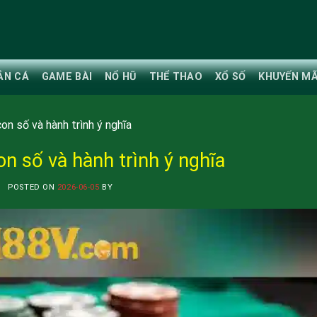
ẮN CÁ
GAME BÀI
NỔ HŨ
THỂ THAO
XỔ SỐ
KHUYẾN MÃ
on số và hành trình ý nghĩa
n số và hành trình ý nghĩa
POSTED ON
2026-06-05
BY