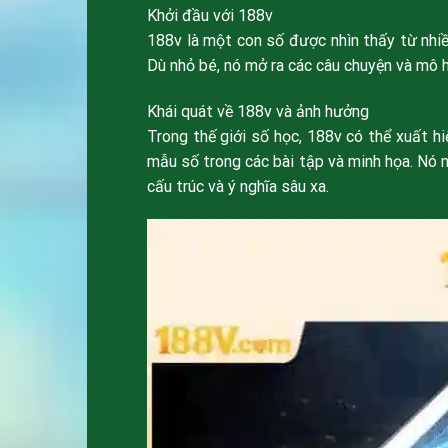
Khởi đầu với 188v
188v là một con số được nhìn thấy từ nhiề
Dù nhỏ bé, nó mở ra các câu chuyện và mô h
Khái quát về 188v và ảnh hưởng
Trong thế giới số học, 188v có thể xuất h
mẫu số trong các bài tập và minh họa. Nó
cấu trúc và ý nghĩa sâu xa.