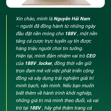
Xin chào, mình là
Nguyễn Hải Nam
– người đã đồng hành từ những ngày
đầu đặt nền móng cho
188V
, một nền
tảng cá cược trực tuyến uy tín được
hàng triệu người chơi tin tưởng.
Hiện tại, mình đảm nhiệm vai trò
CEO
của
188V .locker
, đồng thời vẫn giữ
trọn đam mê với việc phát triển cộng
đồng và xây dựng trải nghiệm giải trí
minh bạch, văn minh. Nếu bạn muốn
biết thêm về hành trình khởi nghiệp,
những giá trị mà mình theo đuổi, và vai
trò tại
188V
, hãy ghé thăm trang cá