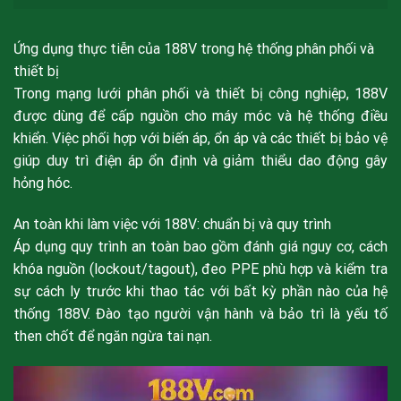
Ứng dụng thực tiễn của 188V trong hệ thống phân phối và
thiết bị
Trong mạng lưới phân phối và thiết bị công nghiệp, 188V
được dùng để cấp nguồn cho máy móc và hệ thống điều
khiển. Việc phối hợp với biến áp, ổn áp và các thiết bị bảo vệ
giúp duy trì điện áp ổn định và giảm thiểu dao động gây
hỏng hóc.
An toàn khi làm việc với 188V: chuẩn bị và quy trình
Áp dụng quy trình an toàn bao gồm đánh giá nguy cơ, cách
khóa nguồn (lockout/tagout), đeo PPE phù hợp và kiểm tra
sự cách ly trước khi thao tác với bất kỳ phần nào của hệ
thống 188V. Đào tạo người vận hành và bảo trì là yếu tố
then chốt để ngăn ngừa tai nạn.