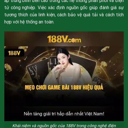
áp trung bình đến cao trong các hệ thống phân phối và điện
tử công nghiệp. Việc xác định nguồn gốc giúp đánh giá sự
tương thích của linh kiện, cách bảo vệ quá tải và cách tích
hợp với hệ thống an toàn.
Khái niệm và nguồn gốc của 188V trong công nghệ điện