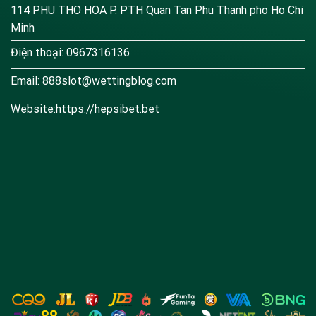
114 PHU THO HOA P. PTH Quan Tan Phu Thanh pho Ho Chi
Minh
Điện thoại: 0967316136
Email:
888slot@wettingblog.com
Website:https://hepsibet.bet