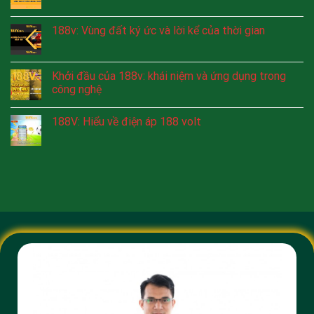
188v: Vùng đất ký ức và lời kể của thời gian
Khởi đầu của 188v: khái niệm và ứng dụng trong
công nghệ
188V: Hiểu về điện áp 188 volt