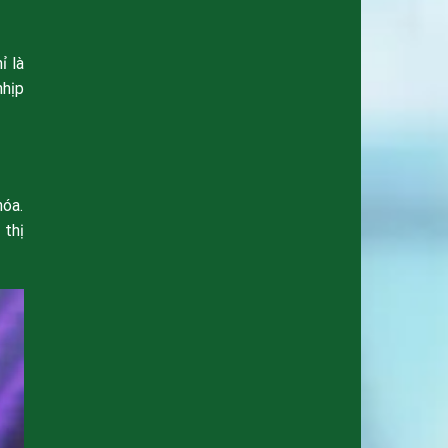
ỉ là
nhịp
hóa.
 thị