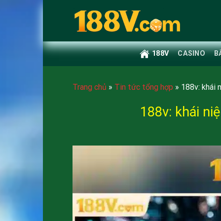
Skip
to
content
188V
CASINO
B
Trang chủ
»
Tin tức tổng hợp
»
188v: khái 
188v: khái n