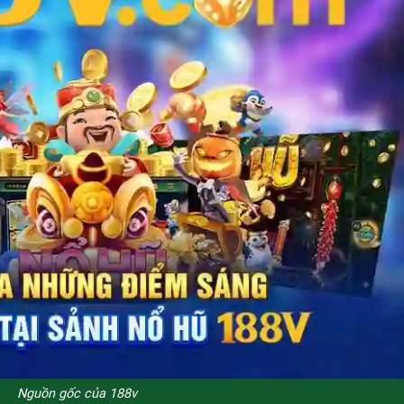
Nguồn gốc của 188v