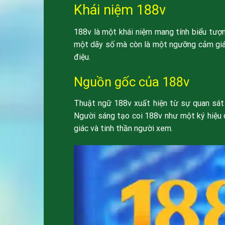
Khái niệm 188v
188v là một khái niệm mang tính biểu tượng
một dãy số mà còn là một ngưỡng cảm giác,
điệu.
Nguồn gốc của 188v
Thuật ngữ 188v xuất hiện từ sự quan sát c
Người sáng tạo coi 188v như một ký hiệu c
giác và tinh thần người xem.