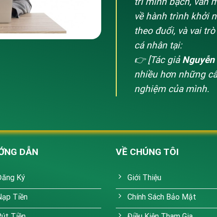
trí minh bạch, văn
về hành trình khởi 
theo đuổi, và vai trò
cá nhân tại:
👉 [Tác giả
Nguyễn
nhiều hơn những câu
nghiệm của mình.
ỚNG DẪN
VỀ CHÚNG TÔI
Đăng Ký
Giới Thiệu
Nạp Tiền
Chính Sách Bảo Mật
Rút Tiền
Điều Kiện Tham Gia