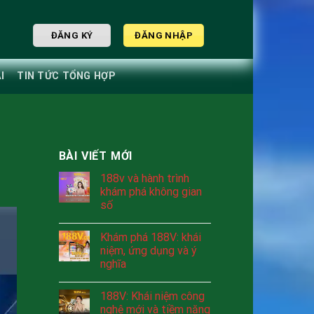
ĐĂNG KÝ
ĐĂNG NHẬP
I
TIN TỨC TỔNG HỢP
BÀI VIẾT MỚI
188v và hành trình
khám phá không gian
số
Khám phá 188V: khái
niệm, ứng dụng và ý
nghĩa
188V: Khái niệm công
nghệ mới và tiềm năng