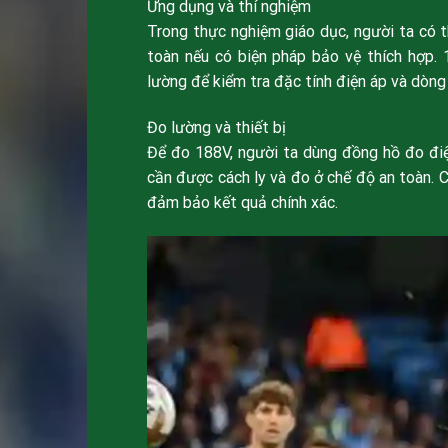
Ứng dụng và thí nghiệm
Trong thực nghiệm giáo dục, người ta có
toàn nếu có biện pháp bảo vệ thích hợp.
lường để kiểm tra đặc tính điện áp và dòng 
Đo lường và thiết bị
Để đo 188V, người ta dùng đồng hồ đo điệ
cần được cách ly và đo ở chế độ an toàn. C
đảm bảo kết quả chính xác.