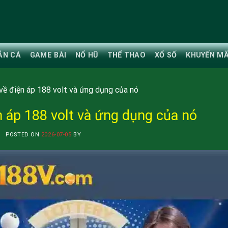
ẮN CÁ
GAME BÀI
NỔ HŨ
THỂ THAO
XỔ SỐ
KHUYẾN MÃ
về điện áp 188 volt và ứng dụng của nó
n áp 188 volt và ứng dụng của nó
POSTED ON
2026-07-05
BY