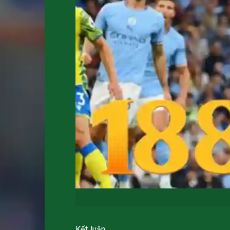
Kết luận