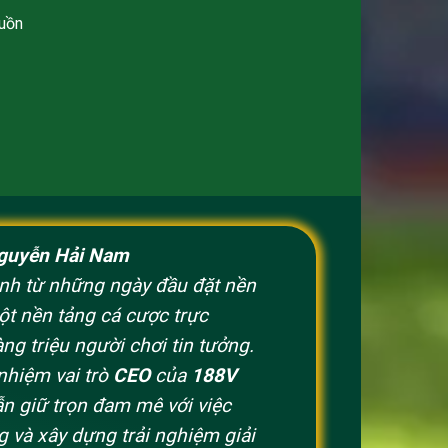
guồn
guyễn Hải Nam
nh từ những ngày đầu đặt nền
ột nền tảng cá cược trực
ng triệu người chơi tin tưởng.
nhiệm vai trò
CEO
của
188V
ẫn giữ trọn đam mê với việc
g và xây dựng trải nghiệm giải