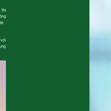
 thị
nông
ợp.
 với
dụng