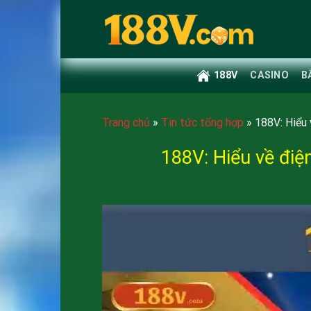
Skip
to
content
188V
CASINO
B
Trang chủ
»
Tin tức tổng hợp
»
188V: Hiểu 
188V: Hiểu về điệ