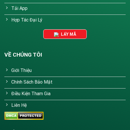
Tải App
Hợp Tác Đại Lý
LẤY MÃ
VỀ CHÚNG TÔI
Giới Thiệu
Chính Sách Bảo Mật
Điều Kiện Tham Gia
Liên Hệ