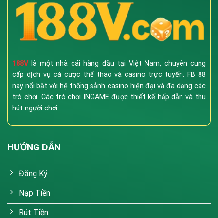
188V
là một nhà cái hàng đầu tại Việt Nam, chuyên cung
cấp dịch vụ cá cược thể thao và casino trực tuyến. FB 88
này nổi bật với hệ thống sảnh casino hiện đại và đa dạng các
trò chơi. Các trò chơi INGAME được thiết kế hấp dẫn và thu
hút người chơi.
HƯỚNG DẪN
Đăng Ký
Nạp Tiền
Rút Tiền