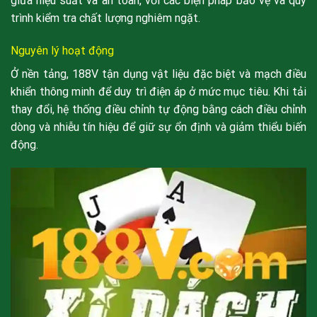
giữa hiệu suất và an toàn, với các biện pháp bảo vệ và quy
trình kiểm tra chất lượng nghiêm ngặt.
Nguyên lý hoạt động
Ở nền tảng, 188V tận dụng vật liệu đặc biệt và mạch điều
khiển thông minh để duy trì điện áp ở mức mục tiêu. Khi tải
thay đổi, hệ thống điều chỉnh tự động bằng cách điều chỉnh
dòng và nhiễu tín hiệu để giữ sự ổn định và giảm thiểu biến
động.