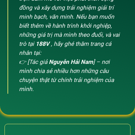
đồng và xây dựng trải nghiệm giải trí
minh bạch, văn minh. Nếu bạn muốn
biết thêm về hành trình khởi nghiệp,
những giá trị mà mình theo đuổi, và vai
trò tại
188V
, hãy ghé thăm trang cá
nhân tại:
👉 [Tác giả
Nguyễn Hải Nam
] – nơi
mình chia sẻ nhiều hơn những câu
chuyện thật từ chính trải nghiệm của
mình.