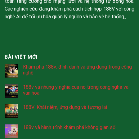
toàn tăng cường cho mạng lưới và hệ thống tự động hóa.
Các nghiên cứu đang khám phá cách tích hợp 188V với công
nghệ AI để tối ưu hóa quản lý nguồn và bảo vệ hệ thống。
BÀI VIẾT MỚI
Khám phá 188v: định danh và ứng dụng trong công
nghệ
188v va nhung y nghia cua no trong cong nghe va
van hoa
188V: Khái niệm, ứng dụng và tương lai
188v và hành trình khám phá không gian số